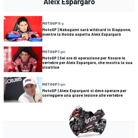
Aleix Espargaro
MOTOGP
16 g
MotoGP | Nakagami sarà wildcard in Giappone,
mentre la Honda aspetta Aleix Espargarò
MOTOGP
3 gm
MotoGP | Sei ore di operazione per fissare le
vertebre per Aleix Espargaro, che mostra la sua
cicatrice
MOTOGP
3 gm
MotoGP | Aleix Espargaró si deve operare per
correggere una grave lesione alle vertebre