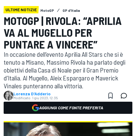
ULTIME NOTIZIE
MotoGP
GP d'Italia
MOTOGP | RIVOLA: “APRILIA
VA AL MUGELLO PER
PUNTARE A VINCERE”
In occasione dell’evento Aprilia All Stars che si è
tenuto a Misano, Massimo Rivola ha parlato degli
obiettivi della Casa di Noale per il Gran Premio
d’Italia. Al Mugello, Aleix Espargaro e Maverick
Vinales punteranno alla vittoria.
Lorenza D'Adderio
Modificato:
1 giu 2023, 12:35
AGGIUNGI COME FONTE PREFERITA