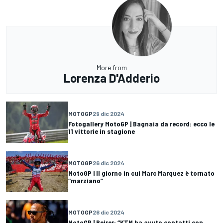
More from
Lorenza D'Adderio
MOTOGP
29 dic 2024
Fotogallery MotoGP | Bagnaia da record: ecco le
11 vittorie in stagione
MOTOGP
26 dic 2024
MotoGP | Il giorno in cui Marc Marquez è tornato
“marziano”
MOTOGP
26 dic 2024
MotoGP | Beirer: “KTM ha avuto contatti con