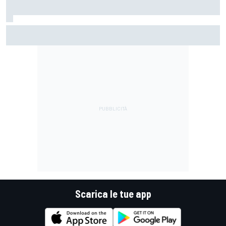
MotoGP | Márquez: "Calo gomma imprevisto, non credo che
con la media domani sarà meglio"
Scarica le tue app