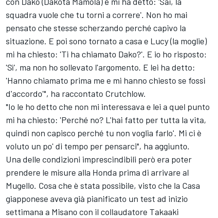
con Dako (Dakota Mamola) e mi ha detto: 'Sai, la
squadra vuole che tu torni a correre'. Non ho mai
pensato che stesse scherzando perché capivo la
situazione. E poi sono tornato a casa e Lucy (la moglie)
mi ha chiesto: 'Ti ha chiamato Dako?'. E io ho risposto:
'Sì', ma non ho sollevato l'argomento. E lei ha detto:
'Hanno chiamato prima me e mi hanno chiesto se fossi
d'accordo'", ha raccontato Crutchlow.
"Io le ho detto che non mi interessava e lei a quel punto
mi ha chiesto: 'Perché no? L'hai fatto per tutta la vita,
quindi non capisco perché tu non voglia farlo'. Mi ci è
voluto un po' di tempo per pensarci", ha aggiunto.
Una delle condizioni imprescindibili però era poter
prendere le misure alla Honda prima di arrivare al
Mugello. Cosa che è stata possibile, visto che la Casa
giapponese aveva già pianificato un test ad inizio
settimana a Misano con il collaudatore
Takaaki