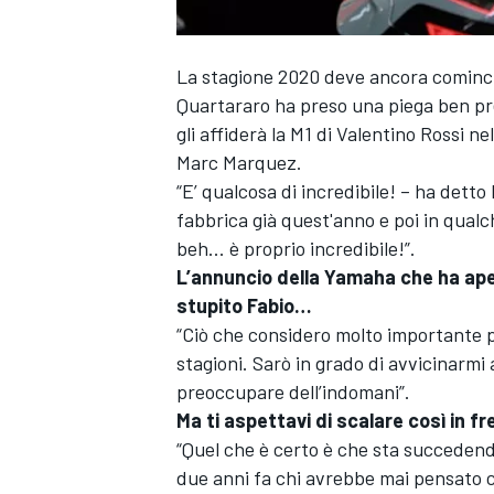
La stagione 2020 deve ancora cominciar
Quartararo ha preso una piega ben pr
gli affiderà la M1 di Valentino Rossi n
Marc Marquez.
“E’ qualcosa di incredibile! – ha detto
fabbrica già quest'anno e poi in qual
beh... è proprio incredibile!”.
L’annuncio della Yamaha che ha aper
stupito Fabio…
“Ciò che considero molto importante pe
stagioni. Sarò in grado di avvicinarm
preoccupare dell’indomani”.
Ma ti aspettavi di scalare così in fr
“Quel che è certo è che sta succeden
due anni fa chi avrebbe mai pensato c