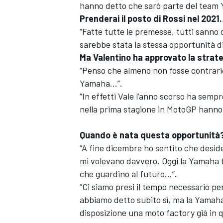
hanno detto che sarò parte del team 
Prenderai il posto di Rossi nel 202
“Fatte tutte le premesse, tutti sanno c
sarebbe stata la stessa opportunità di
Ma Valentino ha approvato la stra
“Penso che almeno non fosse contrario
Yamaha...”.
“In effetti Vale l’anno scorso ha sempre
nella prima stagione in MotoGP hanno 
Quando è nata questa opportunità
“A fine dicembre ho sentito che desid
mi volevano davvero. Oggi la Yamaha 
che guardino al futuro…”.
ENDURANCE/GT
“Ci siamo presi il tempo necessario p
abbiamo detto subito sì, ma la Yamah
disposizione una moto factory già in