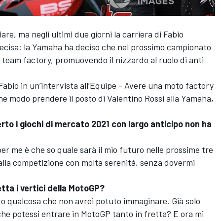
e, ma negli ultimi due giorni la carriera di Fabio
ecisa: la Yamaha ha deciso che nel prossimo campionato
el team factory, promuovendo il nizzardo al ruolo di anti
 Fabio in un’intervista all’Equipe - Avere una moto factory
che modo prendere il posto di Valentino Rossi alla Yamaha,
to i giochi di mercato 2021 con largo anticipo non ha
r me è che so quale sarà il mio futuro nelle prossime tre
i alla competizione con molta serenità, senza dovermi
etta i vertici della MotoGP?
do qualcosa che non avrei potuto immaginare. Già solo
he potessi entrare in MotoGP tanto in fretta? E ora mi