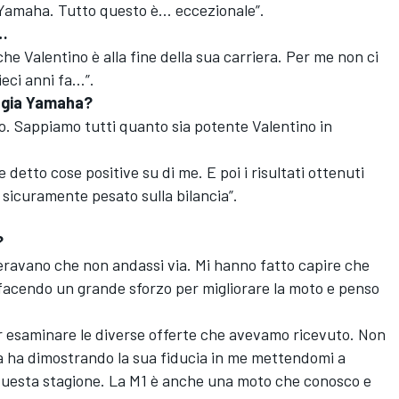
Yamaha. Tutto questo è... eccezionale”.
1…
he Valentino è alla fine della sua carriera. Per me non ci
eci anni fa…”.
tegia Yamaha?
. Sappiamo tutti quanto sia potente Valentino in
 detto cose positive su di me. E poi i risultati ottenuti
sicuramente pesato sulla bilancia”.
?
eravano che non andassi via. Mi hanno fatto capire che
facendo un grande sforzo per migliorare la moto e penso
er esaminare le diverse offerte che avevamo ricevuto. Non
a ha dimostrando la sua fiducia in me mettendomi a
 questa stagione. La M1 è anche una moto che conosco e