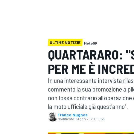
MOTOGP
WEC
ULTIME NOTIZIE
MotoGP
QUARTARARO: "
PER ME È INCRED
WRC
In una interessante intervista rilas
commenta la sua promozione a pilo
non fosse contrario all'operazione
la moto ufficiale già quest'anno".
Franco Nugnes
Modificato:
31 gen 2020, 10:53