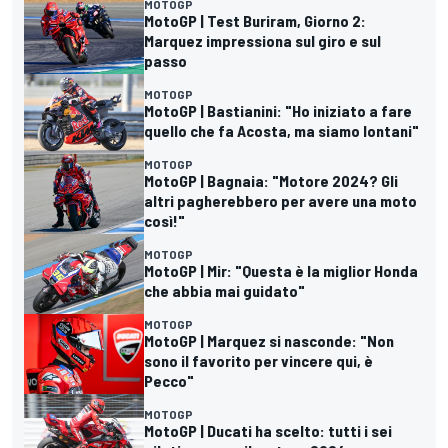
MOTOGP
MotoGP | Test Buriram, Giorno 2:
Marquez impressiona sul giro e sul
passo
MOTOGP
MotoGP | Bastianini: "Ho iniziato a fare
quello che fa Acosta, ma siamo lontani"
MOTOGP
MotoGP | Bagnaia: "Motore 2024? Gli
altri pagherebbero per avere una moto
così!"
MOTOGP
MotoGP | Mir: "Questa è la miglior Honda
che abbia mai guidato"
MOTOGP
MotoGP | Marquez si nasconde: "Non
sono il favorito per vincere qui, è
Pecco"
MOTOGP
MotoGP | Ducati ha scelto: tutti i sei