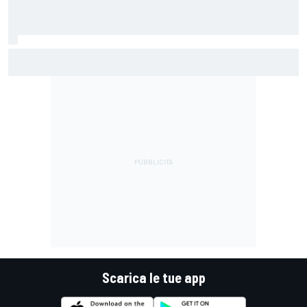
MotoGP | Ogura: "Il modo di affrontare la gara è stato
sbagliato questa volta"
Scarica le tue app