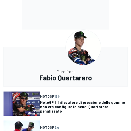
More from
Fabio Quartararo
MOTOGP
19 h
MotoGP | Il rilevatore di pressione delle gomme
non era configurato bene: Quartararo
penalizzato
MOTOGP
2 g