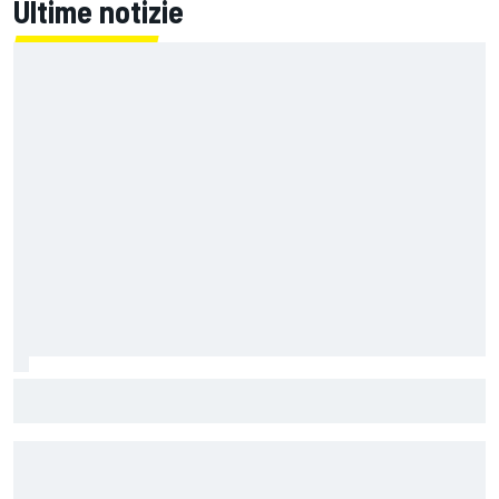
Ultime notizie
MotoGP | Rivola: "Sia noi che Ducati vogliamo questo titolo
iconico, l'ultimo con queste moto da 300 cavalli"