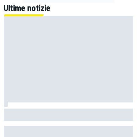
Ultime notizie
MotoGP | Ogura prudente: "Silverstone non è un circuito
che mi entusiasmi molto"