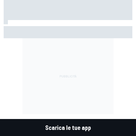
MotoGP | Di Giannantonio: "Sono tornato al 100%.
Cerchiamo di giocarcela per vincere il Mondiale"
Scarica le tue app