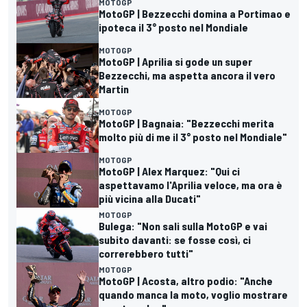
MOTOGP
MotoGP | Bezzecchi domina a Portimao e
ipoteca il 3° posto nel Mondiale
MOTOGP
MotoGP | Aprilia si gode un super
Bezzecchi, ma aspetta ancora il vero
Martin
MOTOGP
MotoGP | Bagnaia: "Bezzecchi merita
molto più di me il 3° posto nel Mondiale"
MOTOGP
MotoGP | Alex Marquez: "Qui ci
aspettavamo l'Aprilia veloce, ma ora è
più vicina alla Ducati"
MOTOGP
Bulega: "Non sali sulla MotoGP e vai
subito davanti: se fosse così, ci
correrebbero tutti"
MOTOGP
MotoGP | Acosta, altro podio: "Anche
quando manca la moto, voglio mostrare