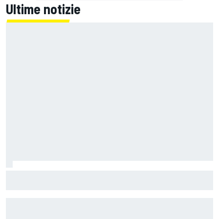
Ultime notizie
MotoGP | L'Aprilia fa il pieno nella Sprint di Silverstone, ora
non deve sprecare domenica