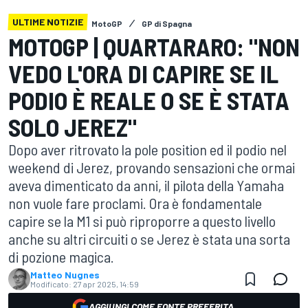
ULTIME NOTIZIE
MotoGP
GP di Spagna
MOTOGP | QUARTARARO: "NON
VEDO L'ORA DI CAPIRE SE IL
PODIO È REALE O SE È STATA
SOLO JEREZ"
Dopo aver ritrovato la pole position ed il podio nel
weekend di Jerez, provando sensazioni che ormai
aveva dimenticato da anni, il pilota della Yamaha
non vuole fare proclami. Ora è fondamentale
capire se la M1 si può riproporre a questo livello
anche su altri circuiti o se Jerez è stata una sorta
di pozione magica.
Matteo Nugnes
Modificato:
27 apr 2025, 14:59
AGGIUNGI COME FONTE PREFERITA