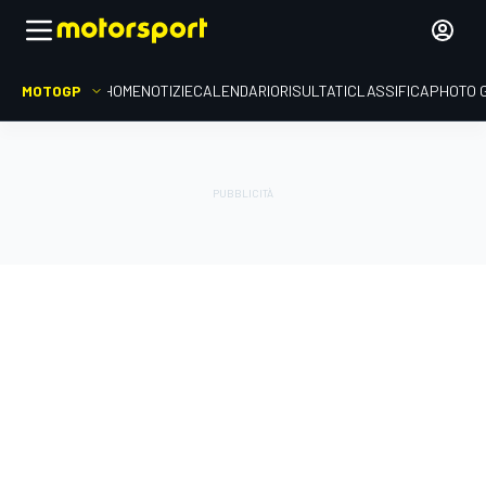
MOTOGP
HOME
NOTIZIE
CALENDARIO
RISULTATI
CLASSIFICA
PHOTO 