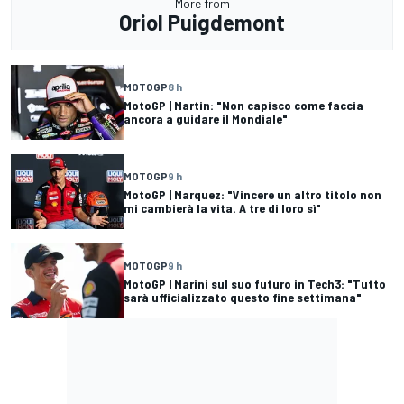
More from
Oriol Puigdemont
MOTOGP
8 h
MotoGP | Martin: "Non capisco come faccia
ancora a guidare il Mondiale"
MOTOGP
9 h
MotoGP | Marquez: "Vincere un altro titolo non
mi cambierà la vita. A tre di loro sì"
MOTOGP
9 h
MotoGP | Marini sul suo futuro in Tech3: "Tutto
sarà ufficializzato questo fine settimana"