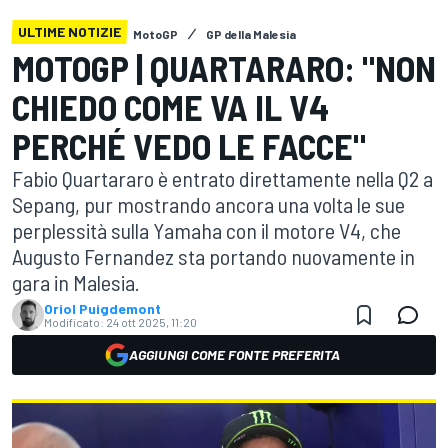
ULTIME NOTIZIE
MotoGP
GP della Malesia
MOTOGP | QUARTARARO: "NON
CHIEDO COME VA IL V4
PERCHÉ VEDO LE FACCE"
Fabio Quartararo è entrato direttamente nella Q2 a
Sepang, pur mostrando ancora una volta le sue
perplessità sulla Yamaha con il motore V4, che
Augusto Fernandez sta portando nuovamente in
gara in Malesia.
Oriol Puigdemont
Modificato:
24 ott 2025, 11:20
AGGIUNGI COME FONTE PREFERITA