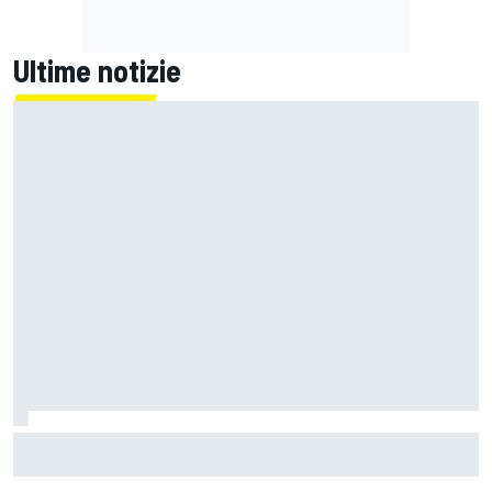
Ultime notizie
Un metro di altezza e 1.600 CV: ecco la Bugatti Destrier