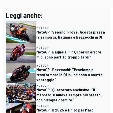
Leggi anche:
MOTOGP
MotoGP | Sepang, Prove: Acosta piazza
la zampata, Bagnaia e Bezzecchi in Q1
MOTOGP
MotoGP | Bagnaia: "In Q1 per un errore
mio, sono partito troppo tardi"
MOTOGP
MotoGP | Bezzecchi: "Proviamo a
trasformare la Q1 in una cosa a nostro
vantaggio"
MOTOGP
MotoGP | Quartararo esclusivo: "Il
mercato si muove sempre più presto,
non bisogna dormire"
MOTOGP
MotoGP | Il 2025 è finito per Marc