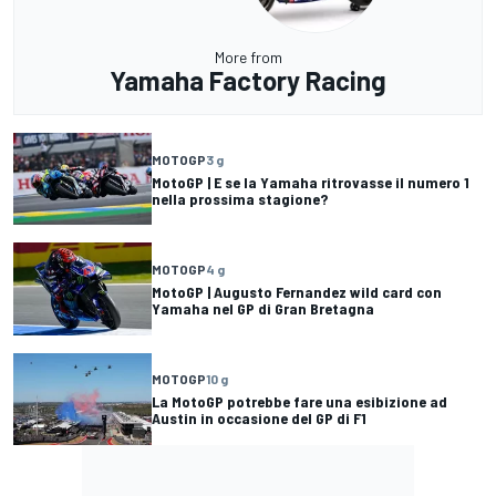
More from
Yamaha Factory Racing
MOTOGP
3 g
MotoGP | E se la Yamaha ritrovasse il numero 1
nella prossima stagione?
MOTOGP
4 g
MotoGP | Augusto Fernandez wild card con
Yamaha nel GP di Gran Bretagna
MOTOGP
10 g
La MotoGP potrebbe fare una esibizione ad
Austin in occasione del GP di F1