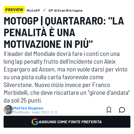
PREVIEW
MotoGP
GP di Gran Bretagna
MOTOGP | QUARTARARO: "LA
PENALITÀ È UNA
MOTIVAZIONE IN PIÙ"
Il leader del Mondiale dovrà fare i conti con una
long lap penalty frutto dell'incidente con Aleix
Espargaro ad Assen, ma non vuole darsi per vinto
su una pista sulla carta favorevole come
Silverstone. Nuovo inizio invece per Franco
Morbidelli, che deve riscattare un "girone d'andata"
da soli 25 punti.
Matteo Nugnes
Modificato:
4 ago 2022, 11:12
AGGIUNGI COME FONTE PREFERITA