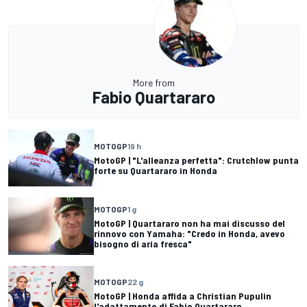
More from
Fabio Quartararo
MOTOGP
19 h
MotoGP | "L'alleanza perfetta": Crutchlow punta
forte su Quartararo in Honda
MOTOGP
1 g
MotoGP | Quartararo non ha mai discusso del
rinnovo con Yamaha: "Credo in Honda, avevo
bisogno di aria fresca"
MOTOGP
22 g
MotoGP | Honda affida a Christian Pupulin
l'adattamento di Fabio Quartararo