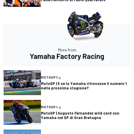
More from
Yamaha Factory Racing
MOTOGP
3 g
MotoGP | E se la Yamaha ritrovasse il numero 1
nella prossima stagione?
MOTOGP
4 g
MotoGP | Augusto Fernandez wild card con
Yamaha nel GP di Gran Bretagna