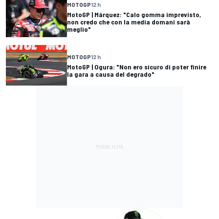
MOTOGP
12 h
MotoGP | Márquez: "Calo gomma imprevisto,
non credo che con la media domani sarà
meglio"
MOTOGP
12 h
MotoGP | Ogura: "Non ero sicuro di poter finire
la gara a causa del degrado"