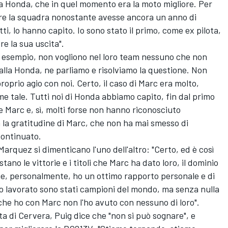
la Honda, che in quel momento era la moto migliore. Per
are la squadra nonostante avesse ancora un anno di
tti, lo hanno capito. Io sono stato il primo, come ex pilota,
re la sua uscita".
r esempio, non vogliono nel loro team nessuno che non
e alla Honda, ne parliamo e risolviamo la questione. Non
oprio agio con noi. Certo, il caso di Marc era molto,
me tale. Tutti noi di Honda abbiamo capito, fin dal primo
Marc e, sì, molti forse non hanno riconosciuto
la gratitudine di Marc, che non ha mai smesso di
continuato.
rquez si dimenticano l'uno dell'altro: "Certo, ed è così
ano le vittorie e i titoli che Marc ha dato loro, il dominio
 me, personalmente, ho un ottimo rapporto personale e di
i ho lavorato sono stati campioni del mondo, ma senza nulla
o che ho con Marc non l'ho avuto con nessuno di loro".
lota di Cervera, Puig dice che "non si può sognare", e