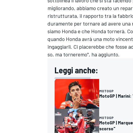
sottolinea il lavoro che si sta facend
migliorando, abbiamo creato un repart
ristrutturata, il rapporto tra la fabbri
duramente per tornare ad avere una 
siamo Honda e che Honda tornerà. Co
quando Honda avrà una moto vincente, 
ingaggiarli. Ci piacerebbe che fosse 
so, ma torneremo", ha aggiunto.
Leggi anche:
MOTOGP
MotoGP | Marini:
MOTOGP
MotoGP | Marquez
scorso"