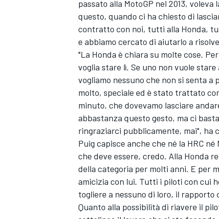
passato alla MotoGP nel 2013, voleva 
questo, quando ci ha chiesto di lasci
contratto con noi, tutti alla Honda, tu
e abbiamo cercato di aiutarlo a risolve
"La Honda è chiara su molte cose. Pe
voglia stare lì. Se uno non vuole star
vogliamo nessuno che non si senta a pr
molto, speciale ed è stato trattato co
minuto, che dovevamo lasciare andare 
abbastanza questo gesto, ma ci basta 
ringraziarci pubblicamente, mai", ha 
Puig capisce anche che né la HRC né Ma
che deve essere, credo. Alla Honda rest
della categoria per molti anni. E per
amicizia con lui. Tutti i piloti con cu
RALLY
togliere a nessuno di loro, il rapport
Quanto alla possibilità di riavere il pi