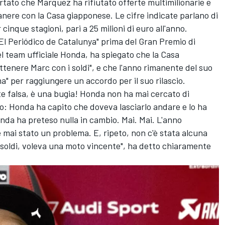
portato che Marquez ha rifiutato offerte multimilionarie e
nere con la Casa giapponese. Le cifre indicate parlano di
cinque stagioni, pari a 25 milioni di euro all'anno.
 "El Periódico de Catalunya" prima del Gran Premio di
l team ufficiale
Honda
, ha spiegato che la Casa
tenere Marc con i soldi", e che l'anno rimanente del suo
" per raggiungere un accordo per il suo rilascio.
te falsa, è una bugia! Honda non ha mai cercato di
to: Honda ha capito che doveva lasciarlo andare e lo ha
nda ha preteso nulla in cambio. Mai. Mai. L'anno
 mai stato un problema. E, ripeto, non c'è stata alcuna
 soldi, voleva una moto vincente", ha detto chiaramente