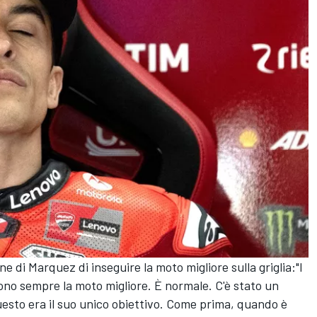
one di Marquez di inseguire la moto migliore sulla griglia:"I
uono sempre la moto migliore. È normale. C'è stato un
esto era il suo unico obiettivo. Come prima, quando è