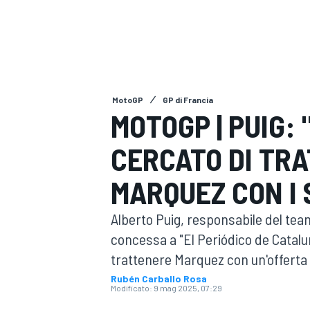
MOTOGP
WEC
MotoGP
GP di Francia
MOTOGP | PUIG:
CERCATO DI TR
WRC
MARQUEZ CON I 
Alberto Puig, responsabile del tea
concessa a "El Periódico de Catalun
trattenere Marquez con un'offerta
Rubén Carballo Rosa
Modificato:
9 mag 2025, 07:29