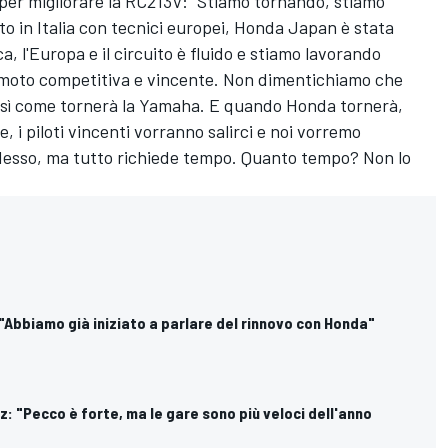
o per migliorare la RC213V: "Stiamo tornando, stiamo
o in Italia con tecnici europei, Honda Japan è stata
ca, l'Europa e il circuito è fluido e stiamo lavorando
moto competitiva e vincente. Non dimentichiamo che
sì come tornerà la Yamaha. E quando Honda tornerà,
i piloti vincenti vorranno salirci e noi vorremo
adesso, ma tutto richiede tempo. Quanto tempo? Non lo
 "Abbiamo già iniziato a parlare del rinnovo con Honda"
: "Pecco è forte, ma le gare sono più veloci dell'anno