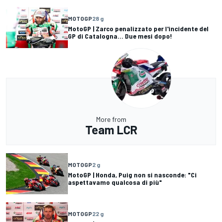
MOTOGP
28 g
MotoGP | Zarco penalizzato per l'incidente del
GP di Catalogna... Due mesi dopo!
More from
Team LCR
MOTOGP
2 g
MotoGP | Honda, Puig non si nasconde: "Ci
aspettavamo qualcosa di più"
MOTOGP
22 g