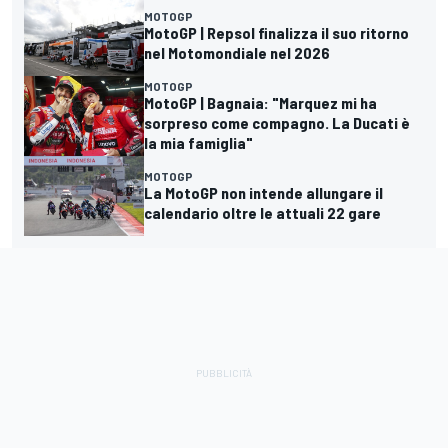
MOTOGP
MotoGP | Repsol finalizza il suo ritorno
nel Motomondiale nel 2026
MOTOGP
MotoGP | Bagnaia: "Marquez mi ha
sorpreso come compagno. La Ducati è
la mia famiglia"
MOTOGP
La MotoGP non intende allungare il
calendario oltre le attuali 22 gare