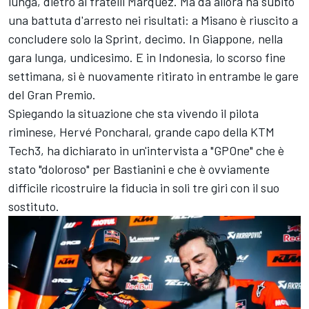
lunga, dietro ai fratelli Marquez. Ma da allora ha subito
una battuta d'arresto nei risultati: a Misano è riuscito a
concludere solo la Sprint, decimo. In Giappone, nella
gara lunga, undicesimo. E in Indonesia, lo scorso fine
settimana, si è nuovamente ritirato in entrambe le gare
del Gran Premio.
Spiegando la situazione che sta vivendo il pilota
riminese, Hervé Poncharal, grande capo della KTM
Tech3, ha dichiarato in un'intervista a "GPOne" che è
stato "doloroso" per Bastianini e che è ovviamente
difficile ricostruire la fiducia in soli tre giri con il suo
sostituto.