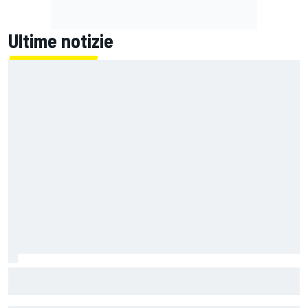
Ultime notizie
MotoGP | Zarco risale in moto tre mesi dopo il suo grave
infortunio