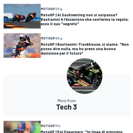
MOTOGP
23 g
MotoGP | Al Sachsenring non si sorpassa?
Bastianini è l'eccezione che conferma la regola:
ecco il suo "segreto"
MOTOGP
29 g
MotoGP | Bastianini-Trackhouse, ci siamo: "Non
posso dire nulla, ma ho preso una buona
decisione per il futuro"
More from
Tech 3
MOTOGP
11 h
MotoGP | Pol Espargaro: "In linea di principio