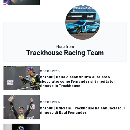
More from
Trackhouse Racing Team
MOTOGP
17 h
MotoGP | Dalla discontinuità al talento
sbocciato: come Fernandez si è meritato il
rinnovo in Trackhouse
MOTOGP
19 h
MotoGP | Ufficiale: Trackhouse ha annunciato il
rinnovo di Raul Fernandez