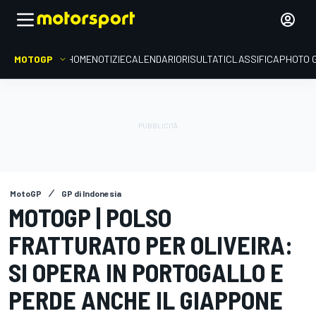
MOTOGP
HOME
NOTIZIE
CALENDARIO
RISULTATI
CLASSIFICA
PHOTO 
MotoGP
GP di Indonesia
MOTOGP | POLSO
FRATTURATO PER OLIVEIRA:
SI OPERA IN PORTOGALLO E
PERDE ANCHE IL GIAPPONE