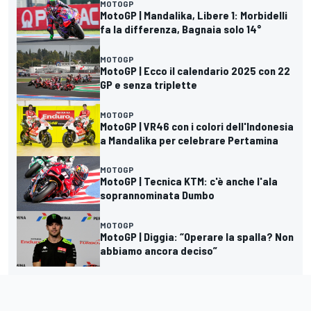
MOTOGP
MotoGP | Mandalika, Libere 1: Morbidelli
fa la differenza, Bagnaia solo 14°
MOTOGP
MotoGP | Ecco il calendario 2025 con 22
GP e senza triplette
MOTOGP
MotoGP | VR46 con i colori dell'Indonesia
a Mandalika per celebrare Pertamina
MOTOGP
MotoGP | Tecnica KTM: c'è anche l'ala
soprannominata Dumbo
MOTOGP
MotoGP | Diggia: “Operare la spalla? Non
abbiamo ancora deciso”