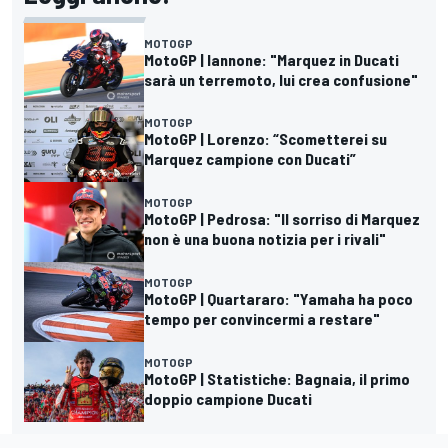
MOTOGP
MotoGP | Iannone: "Marquez in Ducati
sarà un terremoto, lui crea confusione"
MOTOGP
MotoGP | Lorenzo: “Scometterei su
Marquez campione con Ducati”
MOTOGP
MotoGP | Pedrosa: "Il sorriso di Marquez
non è una buona notizia per i rivali"
MOTOGP
MotoGP | Quartararo: "Yamaha ha poco
tempo per convincermi a restare"
MOTOGP
MotoGP | Statistiche: Bagnaia, il primo
doppio campione Ducati