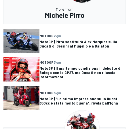
More from
Michele Pirro
MOTOGP
2 gm
MotoGP | Pirro sostituirà Alex Marquez sulla
Ducati di Gresini al Mugello e a Balaton
MOTOGP
3 gm
MotoGP | Il maltempo condiziona il debutto di
Bulega con la GP27, ma Ducati non rilascia
informazioni
MOTOGP
3 gm
MotoGP | "La prima impressione sulla Ducati
850cc è stata molto buona", rivela Dall'Igna