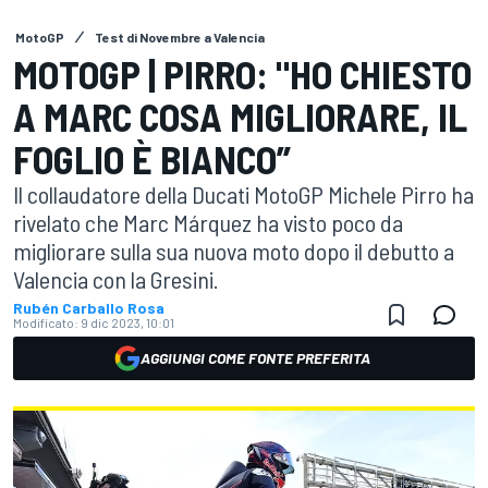
MotoGP
Test di Novembre a Valencia
MOTOGP | PIRRO: "HO CHIESTO
A MARC COSA MIGLIORARE, IL
FOGLIO È BIANCO”
Il collaudatore della Ducati MotoGP Michele Pirro ha
rivelato che Marc Márquez ha visto poco da
migliorare sulla sua nuova moto dopo il debutto a
Valencia con la Gresini.
Rubén Carballo Rosa
Modificato:
9 dic 2023, 10:01
AGGIUNGI COME FONTE PREFERITA