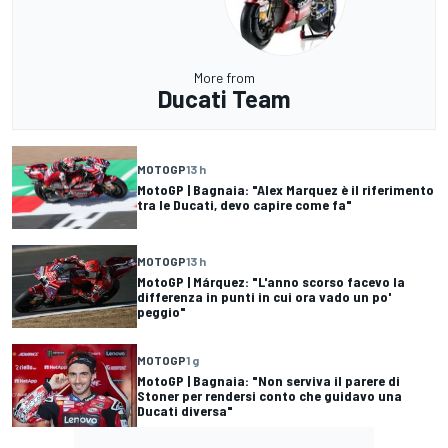
More from
Ducati Team
MOTOGP
13 h
MotoGP | Bagnaia: "Alex Marquez è il riferimento
tra le Ducati, devo capire come fa"
MOTOGP
13 h
MotoGP | Márquez: "L'anno scorso facevo la
differenza in punti in cui ora vado un po'
peggio"
MOTOGP
1 g
MotoGP | Bagnaia: "Non serviva il parere di
Stoner per rendersi conto che guidavo una
Ducati diversa"