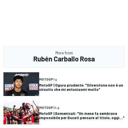
More from
Rubén Carballo Rosa
MOTOGP
1 g
MotoGP | Ogura prudente: "Silverstone non è un
circuito che mi entusiasmi molto"
MOTOGP
14 g
MotoGP | Domenicali: "Un mese fa sembrava
impossibile per Ducati pensare al titolo, oggi..."