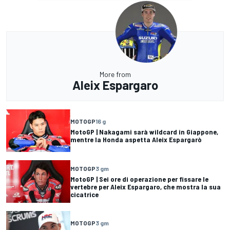
More from
Aleix Espargaro
MOTOGP
16 g
MotoGP | Nakagami sarà wildcard in Giappone,
mentre la Honda aspetta Aleix Espargarò
MOTOGP
3 gm
MotoGP | Sei ore di operazione per fissare le
vertebre per Aleix Espargaro, che mostra la sua
cicatrice
MOTOGP
3 gm