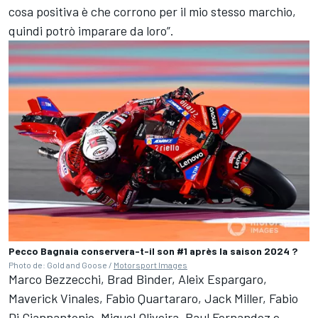
cosa positiva è che corrono per il mio stesso marchio,
quindi potrò imparare da loro”.
Pecco Bagnaia conservera-t-il son #1 après la saison 2024 ?
Photo de: Gold and Goose /
Motorsport Images
Marco Bezzecchi
,
Brad Binder
,
Aleix Espargaro
,
Maverick Vinales,
Fabio Quartararo
,
Jack Miller
,
Fabio
Di Giannantonio
,
Miguel Oliveira
,
Raul Fernandez
e