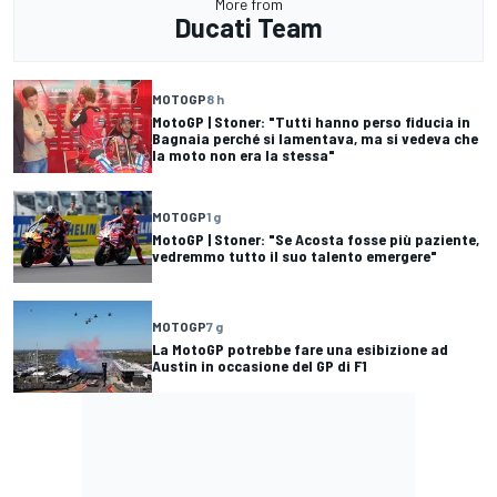
More from
Ducati Team
MOTOGP
8 h
MotoGP | Stoner: "Tutti hanno perso fiducia in
Bagnaia perché si lamentava, ma si vedeva che
la moto non era la stessa"
MOTOGP
1 g
MotoGP | Stoner: "Se Acosta fosse più paziente,
vedremmo tutto il suo talento emergere"
MOTOGP
7 g
La MotoGP potrebbe fare una esibizione ad
Austin in occasione del GP di F1