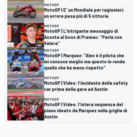
MOTOGP
MotoGP | E' un Mondiale per ragionieri:
un errore pesa più di 5 vittorie
MOTOGP
MotoGP | L'intrigante messaggio di
Acosta al boss di Pramac: "Parla con
Valera"
MOTOGP
MotoGP | Marquez: "Alex è il pilota che
mi conosce meglio ma questo lo rende
quello che ha meno rispetto"
MOTOGP
MotoGP | Video: l'incidente della safety
car prima della gara ad Austin
MOTOGP
MotoGP | Video: l'intera sequenza del
piano ideato da Marquez sulla griglia di
Austin