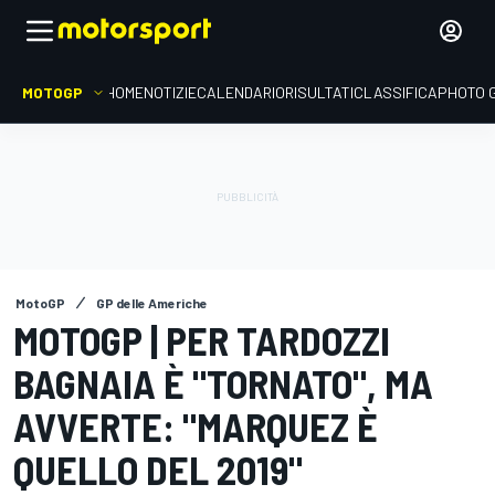
MOTOGP
HOME
NOTIZIE
CALENDARIO
RISULTATI
CLASSIFICA
PHOTO 
MotoGP
GP delle Americhe
MOTOGP | PER TARDOZZI
BAGNAIA È "TORNATO", MA
AVVERTE: "MARQUEZ È
QUELLO DEL 2019"