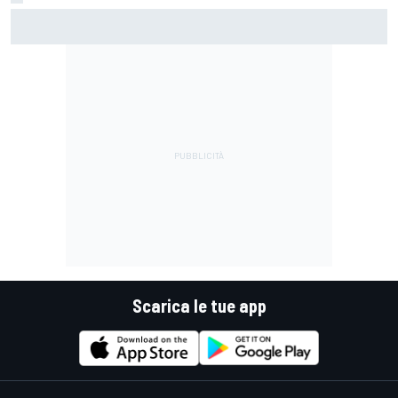
MotoGP | Steiner: "Allo stato attuale, Vinales non è stato
licenziato"
Scarica le tue app