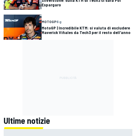
Silverstone: sulla KTM di Tech3 ci sarà Pol
Espargaro
MOTOGP
6 g
MotoGP | Incredibile KTM: si valuta di escludere
Maverick Viñales da Tech3 per il resto dell'anno
Ultime notizie