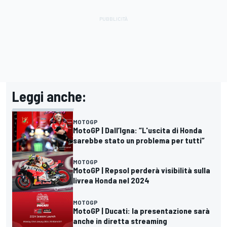
Leggi anche:
MOTOGP
MotoGP | Dall’Igna: “L'uscita di Honda
sarebbe stato un problema per tutti”
MOTOGP
MotoGP | Repsol perderà visibilità sulla
livrea Honda nel 2024
MOTOGP
MotoGP | Ducati: la presentazione sarà
anche in diretta streaming