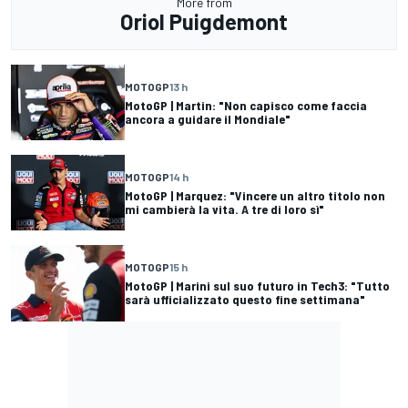
More from
Oriol Puigdemont
MOTOGP
13 h
MotoGP | Martin: "Non capisco come faccia
ancora a guidare il Mondiale"
MOTOGP
14 h
MotoGP | Marquez: "Vincere un altro titolo non
mi cambierà la vita. A tre di loro sì"
MOTOGP
15 h
MotoGP | Marini sul suo futuro in Tech3: "Tutto
sarà ufficializzato questo fine settimana"