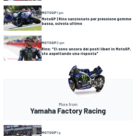
MOTOGP
1 gm
MotoGP | Rins sanzionato per pressione gomme
bassa, scivola ultimo
MOTOGP
2 gm
Rins: "Ci sono ancora dei posti liberi in MotoGP,
sto aspettando una risposta"
More from
Yamaha Factory Racing
MOTOGP
1 g