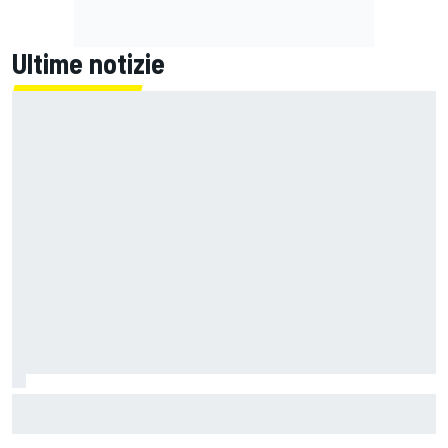
Ultime notizie
Un metro di altezza e 1.600 CV: ecco la Bugatti Destrier