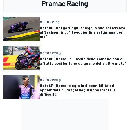
Pramac Racing
MOTOGP
17 g
MotoGP | Razgatlioglu spiega la sua sofferenza
al Sachsenring: "Il peggior fine settimana per
me"
MOTOGP
28 g
MotoGP | Borsoi: "Il livello della Yamaha non è
affatto così lontano da quello delle altre moto"
MOTOGP
29 g
MotoGP | Borsoi elogia la disponibilità ad
apprendere di Razgatlioglu nonostante le
difficoltà