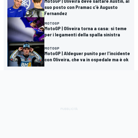
MotoGP | Oliveira deve saltare Austin, al
suo posto con Pramac c'è Augusto
Fernandez
MOTOGP
MotoGP | Oliveira torna a casa: si teme
per i legamenti della spalla sinistra
MOTOGP
MotoGP | Aldeguer punito per l'incidente
con Oliveira, che va in ospedale ma è ok