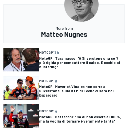
More from
Matteo Nugnes
MOTOGP
13 h
MotoGP | Taramasso: "A Silverstone una soft
più rigida per combattere il caldo. E occhio al
blistering"
MOTOGP
1 g
MotoGP | Maverick Vinales non corre a
Silverstone: sulla KTM di Tech3 ci sarà Pol
Espargaro
MOTOGP
1 g
MotoGP | Bezzecchi: "So di non essere al 100%,
ma la voglia di tornare è veramente tanta"