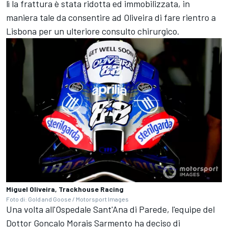
lì la frattura è stata ridotta ed immobilizzata, in
maniera tale da consentire ad Oliveira di fare rientro a
Lisbona per un ulteriore consulto chirurgico.
Miguel Oliveira, Trackhouse Racing
Foto di: Gold and Goose / Motorsport Images
Una volta all'Ospedale Sant'Ana di Parede, l'equipe del
Dottor Goncalo Morais Sarmento ha deciso di