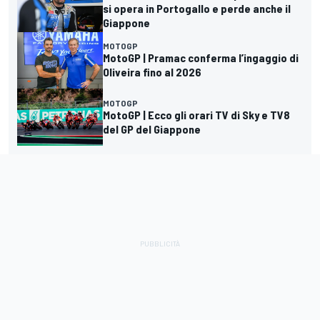
si opera in Portogallo e perde anche il
Giappone
MOTOGP
MotoGP | Pramac conferma l’ingaggio di
Oliveira fino al 2026
MOTOGP
MotoGP | Ecco gli orari TV di Sky e TV8
del GP del Giappone