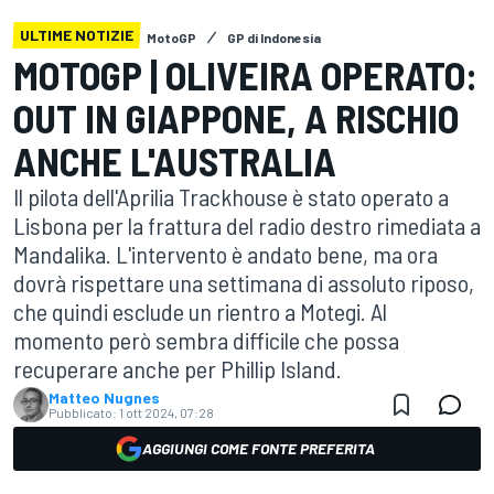
ULTIME NOTIZIE
MotoGP
GP di Indonesia
MOTOGP | OLIVEIRA OPERATO:
OUT IN GIAPPONE, A RISCHIO
ANCHE L'AUSTRALIA
Il pilota dell'Aprilia Trackhouse è stato operato a
Lisbona per la frattura del radio destro rimediata a
Mandalika. L'intervento è andato bene, ma ora
dovrà rispettare una settimana di assoluto riposo,
che quindi esclude un rientro a Motegi. Al
momento però sembra difficile che possa
recuperare anche per Phillip Island.
Matteo Nugnes
Pubblicato:
1 ott 2024, 07:28
AGGIUNGI COME FONTE PREFERITA