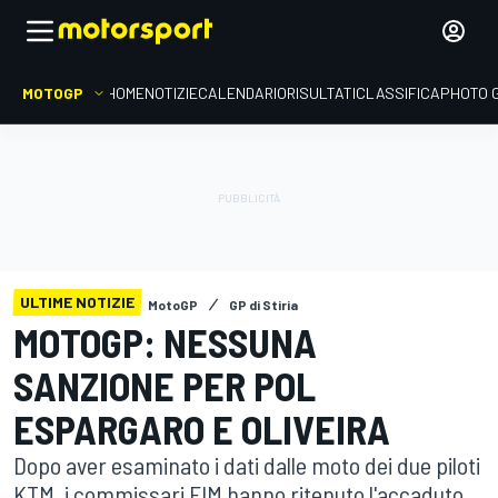
MOTOGP
HOME
NOTIZIE
CALENDARIO
RISULTATI
CLASSIFICA
PHOTO 
ULTIME NOTIZIE
MotoGP
GP di Stiria
MOTOGP: NESSUNA
SANZIONE PER POL
ESPARGARO E OLIVEIRA
Dopo aver esaminato i dati dalle moto dei due piloti
KTM, i commissari FIM hanno ritenuto l'accaduto