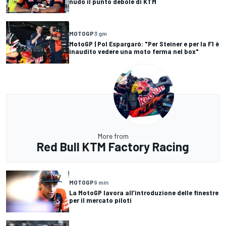
nudo il punto debole di KTM
MOTOGP
3 gm
MotoGP | Pol Espargarò: "Per Steiner e per la F1 è
inaudito vedere una moto ferma nel box"
More from
Red Bull KTM Factory Racing
MOTOGP
9 min
La MotoGP lavora all’introduzione delle finestre
per il mercato piloti