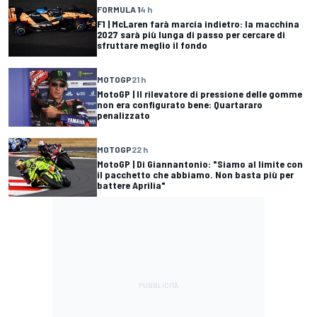
FORMULA 1
4 h
F1 | McLaren farà marcia indietro: la macchina
2027 sarà più lunga di passo per cercare di
sfruttare meglio il fondo
MOTOGP
21 h
MotoGP | Il rilevatore di pressione delle gomme
non era configurato bene: Quartararo
penalizzato
MOTOGP
22 h
MotoGP | Di Giannantonio: "Siamo al limite con
il pacchetto che abbiamo. Non basta più per
battere Aprilia"