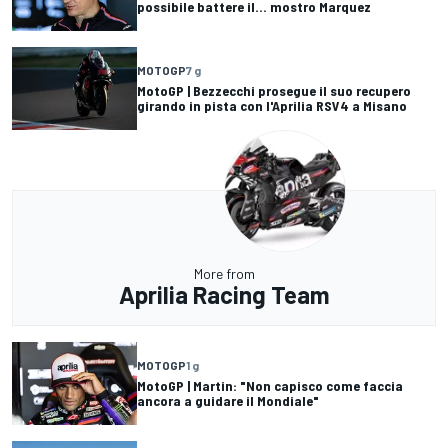
possibile battere il... mostro Marquez
MOTOGP
7 g
MotoGP | Bezzecchi prosegue il suo recupero
girando in pista con l'Aprilia RSV4 a Misano
More from
Aprilia Racing Team
MOTOGP
1 g
MotoGP | Martin: "Non capisco come faccia
ancora a guidare il Mondiale"