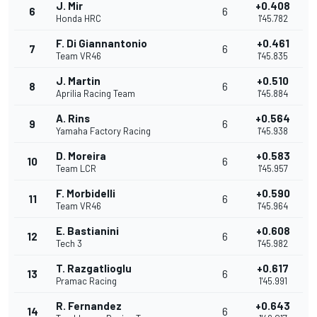
J. Mir
+0.408
6
6
Honda HRC
1'45.782
F. Di Giannantonio
+0.461
7
6
Team VR46
1'45.835
J. Martin
+0.510
8
6
Aprilia Racing Team
1'45.884
A. Rins
+0.564
9
6
Yamaha Factory Racing
1'45.938
D. Moreira
+0.583
10
6
Team LCR
1'45.957
F. Morbidelli
+0.590
11
6
Team VR46
1'45.964
E. Bastianini
+0.608
12
6
Tech 3
1'45.982
T. Razgatlioglu
+0.617
13
6
Pramac Racing
1'45.991
R. Fernandez
+0.643
14
6