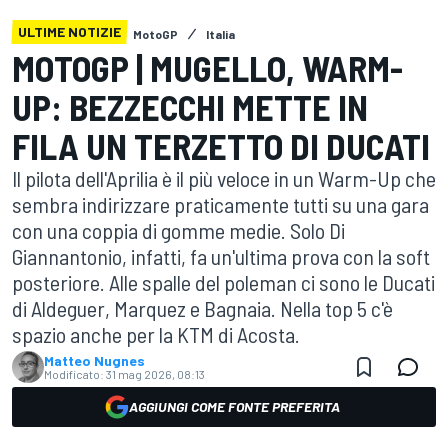
ULTIME NOTIZIE
MotoGP
Italia
MOTOGP | MUGELLO, WARM-
UP: BEZZECCHI METTE IN
FILA UN TERZETTO DI DUCATI
Il pilota dell'Aprilia è il più veloce in un Warm-Up che
sembra indirizzare praticamente tutti su una gara
con una coppia di gomme medie. Solo Di
Giannantonio, infatti, fa un'ultima prova con la soft
posteriore. Alle spalle del poleman ci sono le Ducati
di Aldeguer, Marquez e Bagnaia. Nella top 5 c'è
spazio anche per la KTM di Acosta.
Matteo Nugnes
Modificato:
31 mag 2026, 08:13
AGGIUNGI COME FONTE PREFERITA