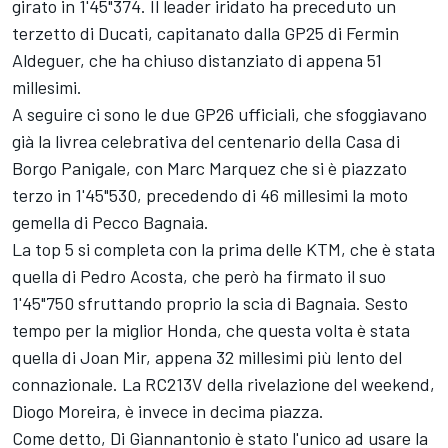
girato in 1'45"374. Il leader iridato ha preceduto un
terzetto di Ducati, capitanato dalla GP25 di
Fermin
Aldeguer
, che ha chiuso distanziato di appena 51
millesimi.
A seguire ci sono le due GP26 ufficiali, che sfoggiavano
già la livrea celebrativa del centenario della Casa di
Borgo Panigale, con
Marc Marquez
che si è piazzato
terzo in 1'45"530, precedendo di 46 millesimi la moto
gemella di Pecco Bagnaia.
La top 5 si completa con la prima delle KTM, che è stata
quella di
Pedro Acosta
, che però ha firmato il suo
1'45"750 sfruttando proprio la scia di Bagnaia. Sesto
tempo per la miglior Honda, che questa volta è stata
quella di
Joan Mir
, appena 32 millesimi più lento del
connazionale. La RC213V della rivelazione del weekend,
Diogo Moreira
, è invece in decima piazza.
Come detto, Di Giannantonio è stato l'unico ad usare la