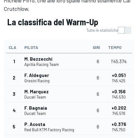
Michele Pirro
, che alle loro spalle hanno solamente
Cal
Crutchlow
.
La classifica del Warm-Up
Tutte le statistiche
CLA
PILOTA
GIRI
TEMPO
M. Bezzecchi
1
6
1'45.374
Aprilia Racing Team
F. Aldeguer
+0.051
2
6
Gresini Racing
1'45.425
M. Marquez
+0.156
3
6
Ducati Team
1'45.530
F. Bagnaia
+0.202
4
6
Ducati Team
1'45.576
P. Acosta
+0.376
5
6
Red Bull KTM Factory Racing
1'45.750