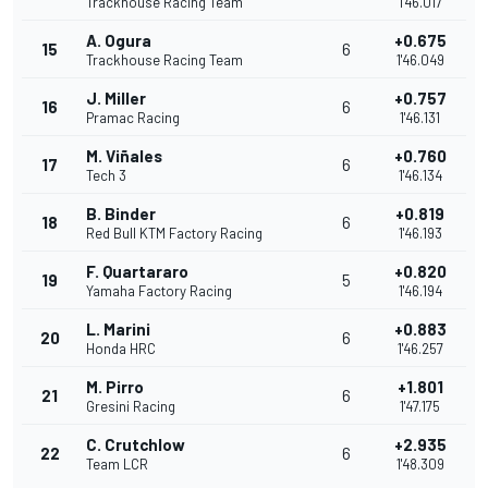
Trackhouse Racing Team
1'46.017
A. Ogura
+0.675
15
6
Trackhouse Racing Team
1'46.049
J. Miller
+0.757
16
6
Pramac Racing
1'46.131
M. Viñales
+0.760
17
6
Tech 3
1'46.134
B. Binder
+0.819
18
6
Red Bull KTM Factory Racing
1'46.193
F. Quartararo
+0.820
19
5
Yamaha Factory Racing
1'46.194
L. Marini
+0.883
20
6
Honda HRC
1'46.257
M. Pirro
+1.801
21
6
Gresini Racing
1'47.175
C. Crutchlow
+2.935
22
6
Team LCR
1'48.309