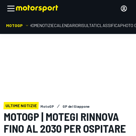
MOTOGP
HOME
NOTIZIE
CALENDARIO
RISULTATI
CLASSIFICA
PHOTO 
ULTIME NOTIZIE
MotoGP
GP del Giappone
MOTOGP | MOTEGI RINNOVA
FINO AL 2030 PER OSPITARE