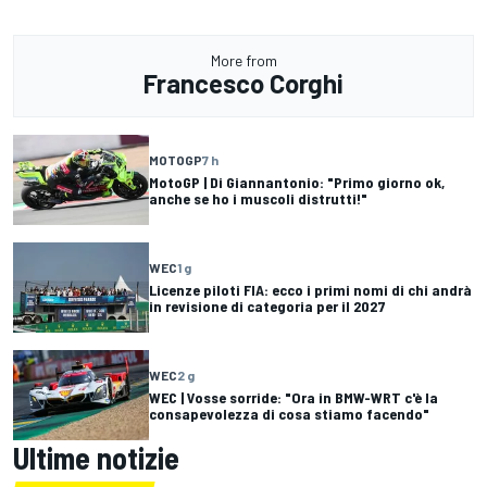
More from
Francesco Corghi
MOTOGP
7 h
MotoGP | Di Giannantonio: "Primo giorno ok,
anche se ho i muscoli distrutti!"
WEC
1 g
Licenze piloti FIA: ecco i primi nomi di chi andrà
in revisione di categoria per il 2027
WEC
2 g
WEC | Vosse sorride: "Ora in BMW-WRT c'è la
consapevolezza di cosa stiamo facendo"
Ultime notizie