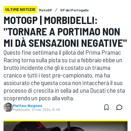
ULTIME NOTIZIE
MotoGP
GP del Portogallo
MOTOGP | MORBIDELLI:
"TORNARE A PORTIMAO NON
MI DÀ SENSAZIONI NEGATIVE"
Questo fine settimana il pilota del Prima Pramac
Racing torna sulla pista su cui a febbraio ebbe un
brutto incidente che gli è costato un trauma
cranico e tutti i test pre-campionato, ma ha
assicurato che questa cosa non intaccherà il suo
processo di crescita in sella ad una Ducati che sta
scoprendo un poco alla volta.
Matteo Nugnes
Pubblicato:
21 mar 2024, 15:49