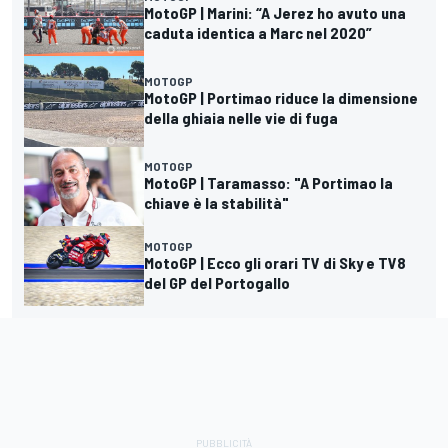
MotoGP | Marini: “A Jerez ho avuto una
caduta identica a Marc nel 2020”
MOTOGP
MotoGP | Portimao riduce la dimensione
della ghiaia nelle vie di fuga
MOTOGP
MotoGP | Taramasso: "A Portimao la
chiave è la stabilità"
MOTOGP
MotoGP | Ecco gli orari TV di Sky e TV8
del GP del Portogallo