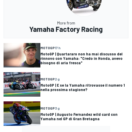
More from
Yamaha Factory Racing
MOTOGP
17 h
MotoGP | Quartararo non ha mai discusso del
rinnovo con Yamaha: "Credo in Honda, avevo
bisogno di aria fresca"
MOTOGP
2 g
MotoGP | E se la Yamaha ritrovasse il numero 1
nella prossima stagione?
MOTOGP
3 g
MotoGP | Augusto Fernandez wild card con
Yamaha nel GP di Gran Bretagna