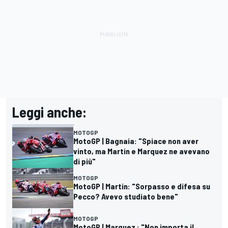
Leggi anche:
MOTOGP
MotoGP | Bagnaia: "Spiace non aver
vinto, ma Martin e Marquez ne avevano
di più"
MOTOGP
MotoGP | Martin: "Sorpasso e difesa su
Pecco? Avevo studiato bene"
MOTOGP
MotoGP | Marquez : "Non importa il