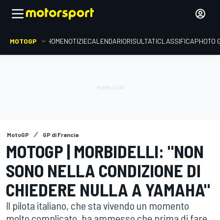
MOTOGP
HOME
NOTIZIE
CALENDARIO
RISULTATI
CLASSIFICA
PHOTO 
MotoGP
GP di Francia
MOTOGP | MORBIDELLI: "NON
SONO NELLA CONDIZIONE DI
CHIEDERE NULLA A YAMAHA"
Il pilota italiano, che sta vivendo un momento
molto complicato, ha ammesso che prima di fare