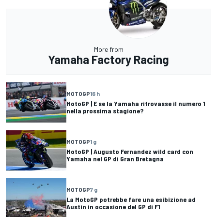
More from
Yamaha Factory Racing
MOTOGP
16 h
MotoGP | E se la Yamaha ritrovasse il numero 1
nella prossima stagione?
MOTOGP
1 g
MotoGP | Augusto Fernandez wild card con
Yamaha nel GP di Gran Bretagna
MOTOGP
7 g
La MotoGP potrebbe fare una esibizione ad
Austin in occasione del GP di F1