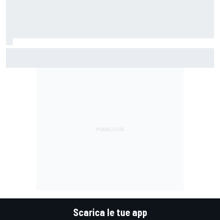
MotoGP | Martin: "Non capisco come faccia ancora a
guidare il Mondiale"
Scarica le tue app