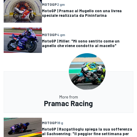
MOTOGP
2 gm
MotoGP | Pramac al Mugello con una livrea
speciale realizzata da Pininfarina
MOTOGP
4 gm
MotoGP | Miller: "Mi sono sentito come un
agnello che viene condotto al macello"
More from
Pramac Racing
MOTOGP
18 g
MotoGP | Razgatlioglu spiega la sua sofferenza
al Sachsenring: "Il peggior fine settimana per