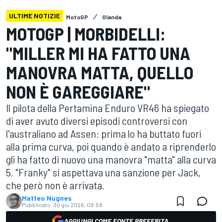
ULTIME NOTIZIE
MotoGP
Olanda
MOTOGP | MORBIDELLI:
"MILLER MI HA FATTO UNA
MANOVRA MATTA, QUELLO
NON È GAREGGIARE"
Il pilota della Pertamina Enduro VR46 ha spiegato
di aver avuto diversi episodi controversi con
l'australiano ad Assen: prima lo ha buttato fuori
alla prima curva, poi quando è andato a riprenderlo
gli ha fatto di nuovo una manovra "matta" alla curva
5. "Franky" si aspettava una sanzione per Jack,
che però non è arrivata.
Matteo Nugnes
Pubblicato:
30 giu 2026, 09:58
AGGIUNGI COME FONTE PREFERITA