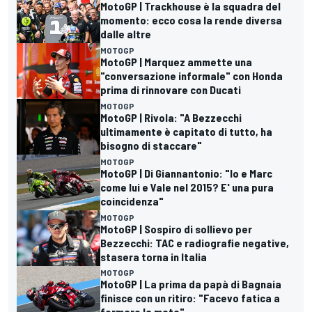
MotoGP | Trackhouse è la squadra del
momento: ecco cosa la rende diversa
dalle altre
MOTOGP
MotoGP | Marquez ammette una
"conversazione informale" con Honda
prima di rinnovare con Ducati
MOTOGP
MotoGP | Rivola: "A Bezzecchi
ultimamente è capitato di tutto, ha
bisogno di staccare"
MOTOGP
MotoGP | Di Giannantonio: "Io e Marc
come lui e Vale nel 2015? E' una pura
coincidenza"
MOTOGP
MotoGP | Sospiro di sollievo per
Bezzecchi: TAC e radiografie negative,
stasera torna in Italia
MOTOGP
MotoGP | La prima da papà di Bagnaia
finisce con un ritiro: "Facevo fatica a
fermare la moto"