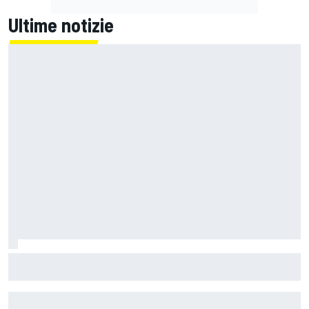
Ultime notizie
Un metro di altezza e 1.600 CV: ecco la Bugatti Destrier