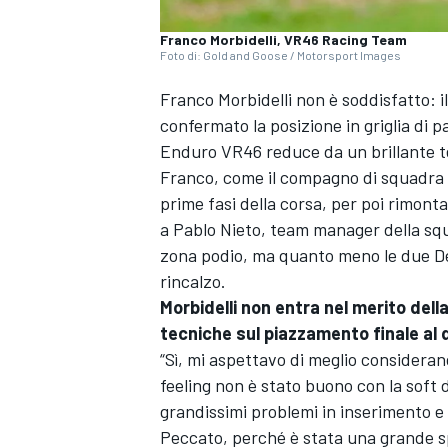
Franco Morbidelli, VR46 Racing Team
Foto di: Gold and Goose / Motorsport Images
Franco Morbidelli non è soddisfatto: i
confermato la posizione in griglia di 
Enduro VR46 reduce da un brillante t
Franco, come il compagno di squadra F
prime fasi della corsa, per poi rimont
a Pablo Nieto, team manager della squa
zona podio, ma quanto meno le due Des
rincalzo.
Morbidelli non entra nel merito della
tecniche sul piazzamento finale al
“Sì, mi aspettavo di meglio consideran
feeling non è stato buono con la soft 
grandissimi problemi in inserimento e 
Peccato, perché è stata una grande spr