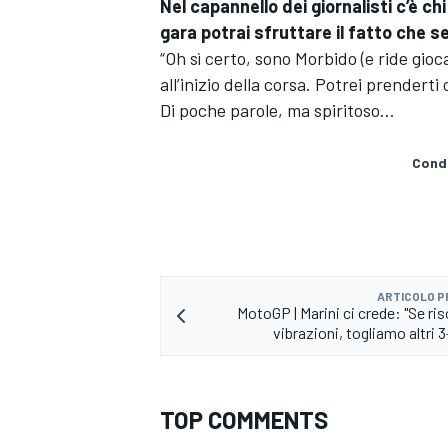
Nel capannello dei giornalisti c’è c
gara potrai sfruttare il fatto che 
“Oh sì certo, sono Morbido (e ride gi
all’inizio della corsa. Potrei prendert
Di poche parole, ma spiritoso…
Condi
ARTICOLO 
MotoGP | Marini ci crede: "Se ri
vibrazioni, togliamo altri 
RALLY
TOP COMMENTS