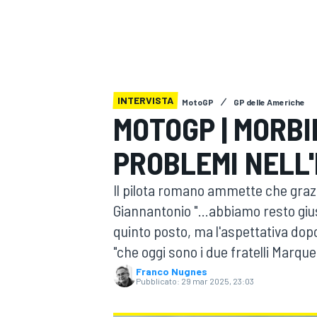
MOTOGP
WEC
INTERVISTA
MotoGP
GP delle Americhe
MOTOGP | MORBI
PROBLEMI NELL'
WRC
Il pilota romano ammette che grazi
Giannantonio "...abbiamo resto gius
quinto posto, ma l'aspettativa dopo 
"che oggi sono i due fratelli Marque
Franco Nugnes
Pubblicato:
29 mar 2025, 23:03