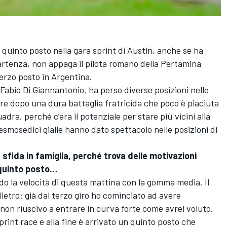
l quinto posto nella gara sprint di Austin, anche se ha
partenza, non appaga il pilota romano della Pertamina
erzo posto in Argentina.
abio Di Giannantonio, ha perso diverse posizioni nelle
are dopo una dura battaglia fratricida che poco è piaciuta
dra, perché c’era il potenziale per stare più vicini alla
mosedici gialle hanno dato spettacolo nelle posizioni di
 sfida in famiglia, perché trova delle motivazioni
 quinto posto…
do la velocità di questa mattina con la gomma media. Il
dietro: già dal terzo giro ho cominciato ad avere
non riuscivo a entrare in curva forte come avrei voluto.
int race e alla fine è arrivato un quinto posto che