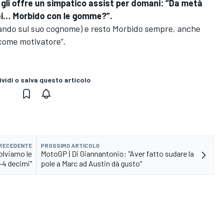
hi gli offre un simpatico assist per domani: “Da metà
sei… Morbido con le gomme?”.
ocando sul suo cognome) e resto Morbido sempre, anche
i come motivatore”.
vidi o salva questo articolo
PRECEDENTE
PROSSIMO ARTICOLO
solviamo le
MotoGP | Di Giannantonio: "Aver fatto sudare la
3-4 decimi"
pole a Marc ad Austin dà gusto"