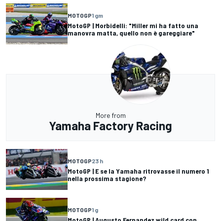
MOTOGP
1 gm
MotoGP | Morbidelli: "Miller mi ha fatto una
manovra matta, quello non è gareggiare"
More from
Yamaha Factory Racing
MOTOGP
23 h
MotoGP | E se la Yamaha ritrovasse il numero 1
nella prossima stagione?
MOTOGP
1 g
MotoGP | Augusto Fernandez wild card con