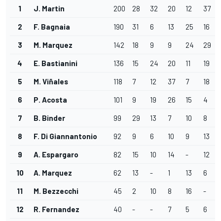
1
J. Martin
200
28
32
20
12
37
2
F. Bagnaia
190
31
6
13
25
16
3
M. Marquez
142
18
9
9
24
29
4
E. Bastianini
136
15
24
20
11
19
5
M. Viñales
118
7
12
37
7
18
6
P. Acosta
101
9
19
26
15
4
7
B. Binder
99
29
13
7
10
8
8
F. Di Giannantonio
92
9
6
10
9
13
9
A. Espargaro
82
15
10
14
-
12
10
A. Marquez
62
13
-
1
13
6
11
M. Bezzecchi
45
2
10
8
16
-
12
R. Fernandez
40
-
-
7
5
6