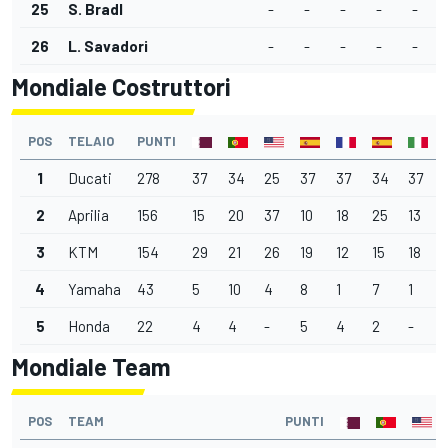
25
S. Bradl
-
-
-
-
-
26
L. Savadori
-
-
-
-
-
Mondiale Costruttori
POS
TELAIO
PUNTI
1
Ducati
278
37
34
25
37
37
34
37
2
Aprilia
156
15
20
37
10
18
25
13
3
KTM
154
29
21
26
19
12
15
18
4
Yamaha
43
5
10
4
8
1
7
1
5
Honda
22
4
4
-
5
4
2
-
Mondiale Team
POS
TEAM
PUNTI