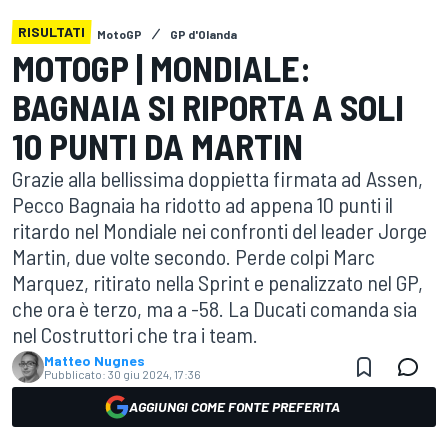
RISULTATI
MotoGP
GP d'Olanda
MOTOGP | MONDIALE:
BAGNAIA SI RIPORTA A SOLI
10 PUNTI DA MARTIN
Grazie alla bellissima doppietta firmata ad Assen,
Pecco Bagnaia ha ridotto ad appena 10 punti il
ritardo nel Mondiale nei confronti del leader Jorge
Martin, due volte secondo. Perde colpi Marc
Marquez, ritirato nella Sprint e penalizzato nel GP,
che ora è terzo, ma a -58. La Ducati comanda sia
nel Costruttori che tra i team.
Matteo Nugnes
Pubblicato:
30 giu 2024, 17:36
AGGIUNGI COME FONTE PREFERITA