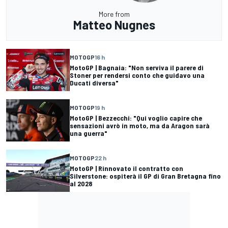
More from
Matteo Nugnes
MOTOGP
16 h
MotoGP | Bagnaia: "Non serviva il parere di
Stoner per rendersi conto che guidavo una
Ducati diversa"
MOTOGP
19 h
MotoGP | Bezzecchi: "Qui voglio capire che
sensazioni avrò in moto, ma da Aragon sarà
una guerra"
MOTOGP
22 h
MotoGP | Rinnovato il contratto con
Silverstone: ospiterà il GP di Gran Bretagna fino
al 2028