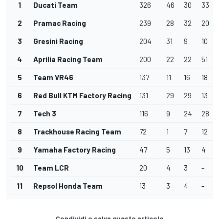
1
Ducati Team
326
46
30
33
2
Pramac Racing
239
28
32
20
3
Gresini Racing
204
31
9
10
4
Aprilia Racing Team
200
22
22
51
5
Team VR46
137
11
16
18
6
Red Bull KTM Factory Racing
131
29
29
13
7
Tech 3
116
9
24
28
8
Trackhouse Racing Team
72
1
7
12
9
Yamaha Factory Racing
47
5
13
4
10
Team LCR
20
4
3
-
11
Repsol Honda Team
13
3
4
-
Condividi o salva questo articolo