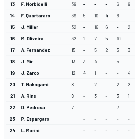
13
F. Morbidelli
39
-
-
-
6
9
14
F. Quartararo
39
5
10
4
6
-
15
J. Miller
32
-
16
6
-
2
16
M. Oliveira
32
1
7
5
10
-
17
A. Fernandez
15
-
5
2
3
3
18
J. Mir
13
3
4
-
5
-
19
J. Zarco
12
4
1
-
-
4
20
T. Nakagami
8
-
2
-
2
2
21
A. Rins
8
-
3
-
3
1
22
D. Pedrosa
7
-
-
-
7
-
23
P. Espargaro
-
-
-
-
-
24
L. Marini
-
-
-
-
-