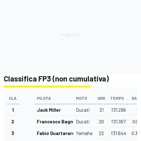
Classifica FP3 (non cumulativa)
CLA
PILOTA
MOTO
GIRI
TEMPO
GAP
1
Jack Miller
Ducati
21
1'31.296
2
Francesco Bagnaia
Ducati
20
1'31.367
0.07
3
Fabio Quartararo
Yamaha
22
1'31.644
0.34