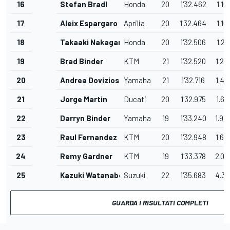
16
Stefan Bradl
Honda
20
1'32.462
1.16
17
Aleix Espargaro
Aprilia
20
1'32.464
1.16
18
Takaaki Nakagami
Honda
20
1'32.506
1.21
19
Brad Binder
KTM
21
1'32.520
1.22
20
Andrea Dovizioso
Yamaha
21
1'32.716
1.42
21
Jorge Martin
Ducati
20
1'32.975
1.67
22
Darryn Binder
Yamaha
19
1'33.240
1.94
23
Raul Fernandez
KTM
20
1'32.948
1.65
24
Remy Gardner
KTM
19
1'33.378
2.08
25
Kazuki Watanabe
Suzuki
22
1'35.683
4.38
GUARDA I RISULTATI COMPLETI