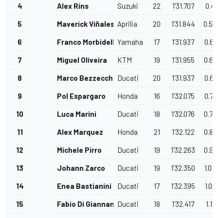
4
Alex Rins
Suzuki
22
1'31.707
0.41
5
Maverick Viñales
Aprilia
20
1'31.844
0.54
6
Franco Morbidelli
Yamaha
17
1'31.937
0.64
7
Miguel Oliveira
KTM
19
1'31.955
0.65
8
Marco Bezzecchi
Ducati
20
1'31.937
0.64
9
Pol Espargaro
Honda
16
1'32.075
0.77
10
Luca Marini
Ducati
18
1'32.076
0.78
11
Alex Marquez
Honda
21
1'32.122
0.82
12
Michele Pirro
Ducati
19
1'32.263
0.96
13
Johann Zarco
Ducati
19
1'32.350
1.05
14
Enea Bastianini
Ducati
17
1'32.395
1.09
15
Fabio Di Giannantonio
Ducati
18
1'32.417
1.12