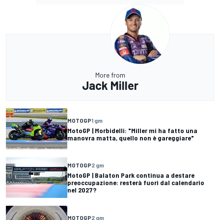
More from
Jack Miller
MOTOGP
1 gm
MotoGP | Morbidelli: "Miller mi ha fatto una
manovra matta, quello non è gareggiare"
MOTOGP
2 gm
MotoGP | Balaton Park continua a destare
preoccupazione: resterà fuori dal calendario
nel 2027?
MOTOGP
2 gm