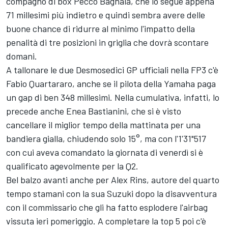
compagno di box Pecco Bagnaia, che lo segue appena
71 millesimi più indietro e quindi sembra avere delle
buone chance di ridurre al minimo l'impatto della
penalità di tre posizioni in griglia che dovrà scontare
domani.
A tallonare le due Desmosedici GP ufficiali nella FP3 c'è
Fabio Quartararo
, anche se il pilota della Yamaha paga
un gap di ben 348 millesimi. Nella cumulativa, infatti, lo
precede anche
Enea Bastianini
, che si è visto
cancellare il miglior tempo della mattinata per una
bandiera gialla, chiudendo solo 15°, ma con l'1'31"517
con cui aveva comandato la giornata di venerdì si è
qualificato agevolmente per la Q2.
Bel balzo avanti anche per
Alex Rins
, autore del quarto
tempo stamani con la sua Suzuki dopo la disavventura
con il commissario che gli ha fatto esplodere l'airbag
vissuta ieri pomeriggio. A completare la top 5 poi c'è