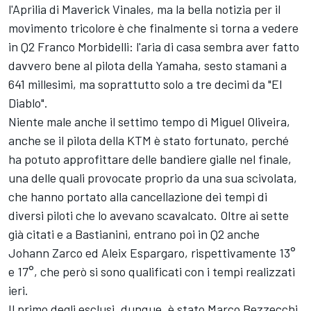
l'Aprilia di Maverick Vinales, ma la bella notizia per il
movimento tricolore è che finalmente si torna a vedere
in Q2
Franco Morbidelli
: l'aria di casa sembra aver fatto
davvero bene al pilota della Yamaha, sesto stamani a
641 millesimi, ma soprattutto solo a tre decimi da "El
Diablo".
Niente male anche il settimo tempo di
Miguel Oliveira
,
anche se il pilota della KTM è stato fortunato, perché
ha potuto approfittare delle bandiere gialle nel finale,
una delle quali provocate proprio da una sua scivolata,
che hanno portato alla cancellazione dei tempi di
diversi piloti che lo avevano scavalcato. Oltre ai sette
già citati e a Bastianini, entrano poi in Q2 anche
Johann Zarco
ed
Aleix Espargaro
, rispettivamente 13°
e 17°, che però si sono qualificati con i tempi realizzati
ieri.
Il primo degli esclusi, dunque, è stato
Marco Bezzecchi
,