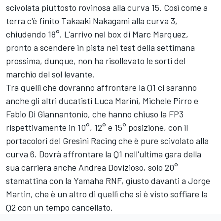
scivolata piuttosto rovinosa alla curva 15. Così come a
terra c'è finito
Takaaki Nakagami
alla curva 3,
chiudendo 18°. L'arrivo nel box di
Marc Marquez
,
pronto a scendere in pista nei test della settimana
prossima, dunque, non ha risollevato le sorti del
marchio del sol levante.
Tra quelli che dovranno affrontare la Q1 ci saranno
anche gli altri ducatisti
Luca Marini
,
Michele Pirro
e
Fabio Di Giannantonio
, che hanno chiuso la FP3
rispettivamente in 10°, 12° e 15° posizione, con il
portacolori del
Gresini Racing
che è pure scivolato alla
curva 6. Dovrà affrontare la Q1 nell'ultima gara della
sua carriera anche
Andrea Dovizioso
, solo 20°
stamattina con la Yamaha RNF, giusto davanti a
Jorge
Martin
, che è un altro di quelli che si è visto soffiare la
Q2 con un tempo cancellato.