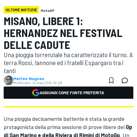
ULTIME NOTIZIE
MotoGP
MISANO, LIBERE 1:
HERNANDEZ NEL FESTIVAL
DELLE CADUTE
Una pioggia torrenziale ha caratterizzato il turno. A
terra Rossi, Iannone ed i fratelli Espargaro tra i
tanti
Matteo Nugnes
Modificato:
14 mag 2015, 10:28
AGGIUNGI COME FONTE PREFERITA
Una pioggia decisamente battente è stata la grande
protagonista della prima sessione di prove libere del
Gp
di San Marino e della Riviera di Rimini di MotoGp
. Un