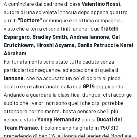
A cominciare dal padrone di casa
Valentino Rossi
,
autore di una scivolata innocua dopo appena quattro
giri. Il
"Dottore"
comunque è in ottima compagnia,
visto che a terra ci sono finiti anche i due
fratelli
Espargaro, Bradley Smith, Andrea Iannone, Cal
Crutchlowm, Hiroshi Aoyama, Danilo Petrucci e Karel
Abraham
.
Fortunatamente sono state tutte cadute senza
particolari conseguenze, ad eccezione di quella di
Iannone
, che ha accusato un po' di dolore al piede
destro e si è allontanato dalla sua
GP14
zoppicando.
Andando a guardare la classifica, dunque, ci si accorge
subito che i valori non sono quelli che ci si potrebbe
attendere normalmente: basta pensare che il più
veloce è stato
Yonny Hernandez
con la
Ducati del
Team Pramac
. Il colombiano ha girato in 1'50"310,
precedendo di ben 1"6 la Honda del leader del Mondiale