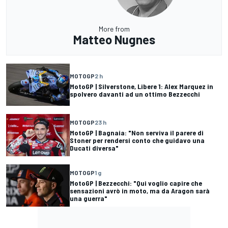
More from
Matteo Nugnes
MOTOGP
2 h
MotoGP | Silverstone, Libere 1: Alex Marquez in
spolvero davanti ad un ottimo Bezzecchi
MOTOGP
23 h
MotoGP | Bagnaia: "Non serviva il parere di
Stoner per rendersi conto che guidavo una
Ducati diversa"
MOTOGP
1 g
MotoGP | Bezzecchi: "Qui voglio capire che
sensazioni avrò in moto, ma da Aragon sarà
una guerra"