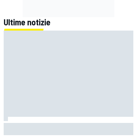
Ultime notizie
La FIA rivela l'ambizioso obiettivo di rendere le monoposto
di F1 più leggere di altri 80 kg