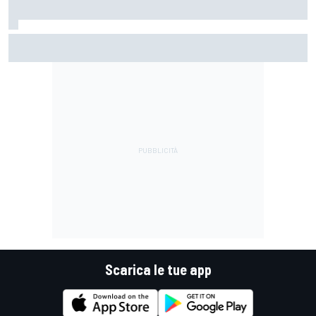
MotoGP | Acosta: "La pista peggiore per KTM, era come
guidare un trapano da cantiere!"
Scarica le tue app