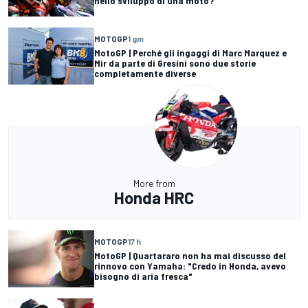
nello sviluppo di una moto?
MOTOGP
1 gm
MotoGP | Perché gli ingaggi di Marc Marquez e
Mir da parte di Gresini sono due storie
completamente diverse
More from
Honda HRC
MOTOGP
17 h
MotoGP | Quartararo non ha mai discusso del
rinnovo con Yamaha: "Credo in Honda, avevo
bisogno di aria fresca"