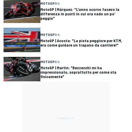
MOTOGP
8 h
MotoGP | Márquez: "L'anno scorso facevo la
differenza in punti in cui ora vado un po'
peggio"
MOTOGP
9 h
MotoGP | Acosta: "La pista peggiore per KTM,
era come guidare un trapano da cantiere!"
MOTOGP
9 h
MotoGP | Martin: "Bezzecchi mi ha
impressionato, soprattutto per come sta
fisicamente"