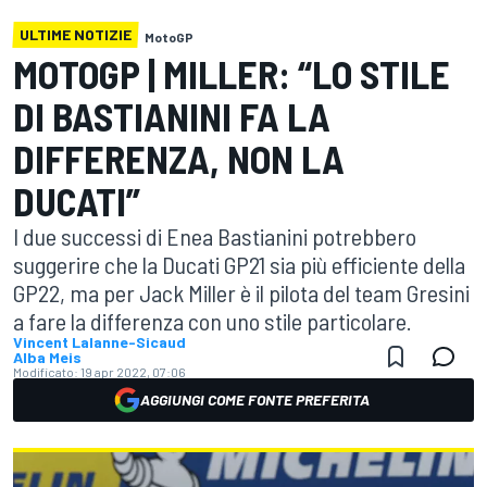
ULTIME NOTIZIE
MotoGP
MOTOGP | MILLER: “LO STILE
DI BASTIANINI FA LA
DIFFERENZA, NON LA
DUCATI”
I due successi di Enea Bastianini potrebbero
suggerire che la Ducati GP21 sia più efficiente della
GP22, ma per Jack Miller è il pilota del team Gresini
a fare la differenza con uno stile particolare.
Vincent Lalanne-Sicaud
Alba Meis
Modificato:
19 apr 2022, 07:06
AGGIUNGI COME FONTE PREFERITA