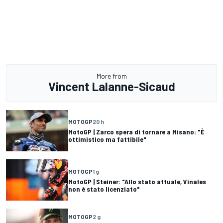
More from
Vincent Lalanne-Sicaud
MOTOGP
20 h
MotoGP | Zarco spera di tornare a Misano: "È
ottimistico ma fattibile"
MOTOGP
1 g
MotoGP | Steiner: "Allo stato attuale, Vinales
non è stato licenziato"
MOTOGP
2 g