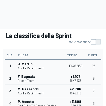
La classifica della Sprint
Tutte le statistiche
CLA
PILOTA
TEMPO
PUNTI
J. Martin
1
19'46.830
12
Aprilia Racing Team
F. Bagnaia
+1.107
2
9
Ducati Team
19'47.937
M. Bezzecchi
+2.786
3
7
Aprilia Racing Team
19'49.616
P. Acosta
+3.808
4
6
Red Bull KTM Factory Racing
19'50.638