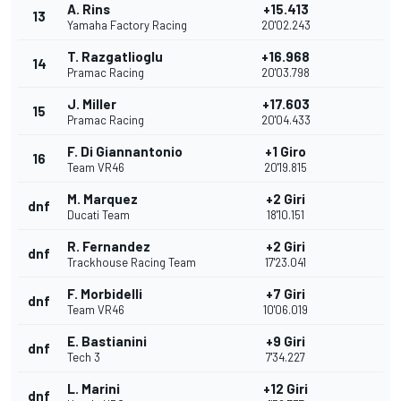
A. Rins
+15.413
13
Yamaha Factory Racing
20'02.243
T. Razgatlioglu
+16.968
14
Pramac Racing
20'03.798
J. Miller
+17.603
15
Pramac Racing
20'04.433
F. Di Giannantonio
+1 Giro
16
Team VR46
20'19.815
M. Marquez
+2 Giri
dnf
Ducati Team
18'10.151
R. Fernandez
+2 Giri
dnf
Trackhouse Racing Team
17'23.041
F. Morbidelli
+7 Giri
dnf
Team VR46
10'06.019
E. Bastianini
+9 Giri
dnf
Tech 3
7'34.227
L. Marini
+12 Giri
dnf