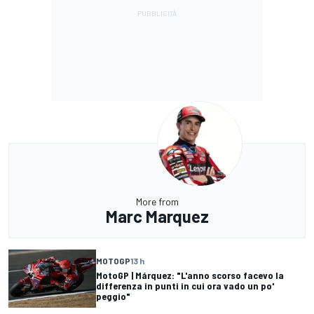
More from
Marc Marquez
MOTOGP
13 h
MotoGP | Márquez: "L'anno scorso facevo la
differenza in punti in cui ora vado un po'
peggio"