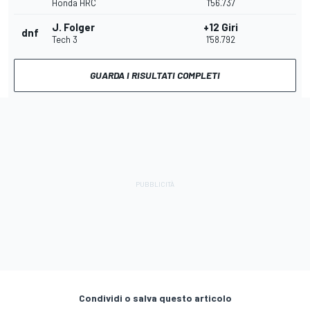
Honda HRC
1'56.737
J. Folger
+12 Giri
dnf
Tech 3
1'58.792
GUARDA I RISULTATI COMPLETI
Condividi o salva questo articolo