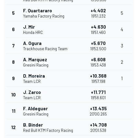
F. Quartararo
+4.402
5
5
Yamaha Factory Racing
19'51.232
J. Mir
+4.630
6
4
Honda HRC
19'51.460
A. Ogura
+5.670
7
3
Trackhouse Racing Team
19'52.500
A. Marquez
+6.608
8
2
Gresini Racing
19'53.438
D. Moreira
+10.368
9
1
Team LCR
19'57.198
J. Zarco
+11.771
10
Team LCR
19'58.601
F. Aldeguer
+13.435
11
Gresini Racing
20'00.265
B. Binder
+14.708
12
Red Bull KTM Factory Racing
20'01.538