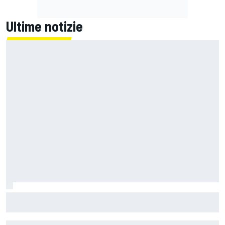
Ultime notizie
MotoGP | Steiner: "Allo stato attuale, Vinales non è stato
licenziato"