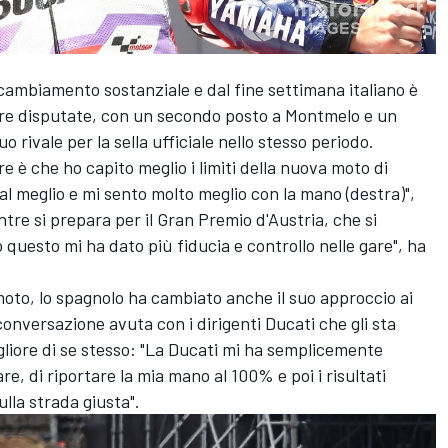
 cambiamento sostanziale e dal fine settimana italiano è
gare disputate, con un secondo posto a Montmelo e un
uo rivale per la sella ufficiale nello stesso periodo.
e è che ho capito meglio i limiti della nuova moto di
 al meglio e mi sento molto meglio con la mano (destra)",
re si prepara per il Gran Premio d'Austria, che si
 questo mi ha dato più fiducia e controllo nelle gare", ha
la moto, lo spagnolo ha cambiato anche il suo approccio ai
onversazione avuta con i dirigenti Ducati che gli sta
liore di se stesso: "La Ducati mi ha semplicemente
re, di riportare la mia mano al 100% e poi i risultati
lla strada giusta".