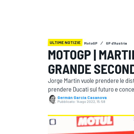
MOTOGP
WEC
ULTIME NOTIZIE
MotoGP
GP d'Austria
MOTOGP | MARTI
GRANDE SECOND
WRC
Jorge Martin vuole prendere le dis
prendere Ducati sul futuro e concen
Germán Garcia Casanova
Pubblicato:
14 ago 2022, 15:58