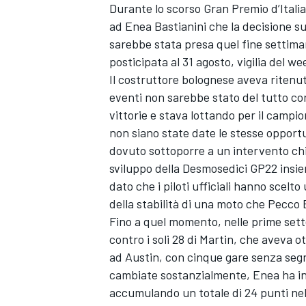
Durante lo scorso Gran Premio d’Itali
ad
Enea Bastianini
che la decisione su
sarebbe stata presa quel fine settimana
posticipata al 31 agosto, vigilia del w
Il costruttore bolognese aveva ritenut
eventi non sarebbe stato del tutto cor
vittorie e stava lottando per il campio
non siano state date le stesse opportu
dovuto sottoporre a un intervento chir
sviluppo della Desmosedici GP22 ins
dato che i piloti ufficiali hanno scel
della stabilità di una moto che Pecco 
Fino a quel momento, nelle prime sett
contro i soli 28 di Martin, che aveva 
ad Austin, con cinque gare senza segna
cambiate sostanzialmente, Enea ha ina
accumulando un totale di 24 punti nel