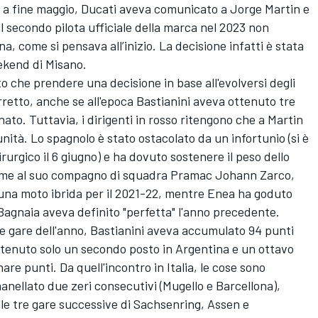
a a fine maggio, Ducati aveva comunicato a
Jorge Martin
e
l secondo pilota ufficiale della marca nel 2023 non
, come si pensava all’inizio. La decisione infatti è stata
eekend di Misano.
o che prendere una decisione in base all'evolversi degli
retto, anche se all'epoca Bastianini aveva ottenuto tre
nato. Tuttavia, i dirigenti in rosso ritengono che a Martin
nità. Lo spagnolo è stato ostacolato da un infortunio (si è
urgico il 6 giugno) e ha dovuto sostenere il peso dello
ieme al suo compagno di squadra Pramac
Johann Zarco
,
to una moto ibrida per il 2021-22, mentre Enea ha goduto
Bagnaia aveva definito "perfetta" l'anno precedente.
e gare dell'anno, Bastianini aveva accumulato 94 punti
ottenuto solo un secondo posto in Argentina e un ottavo
re punti. Da quell'incontro in Italia, le cose sono
nellato due zeri consecutivi (Mugello e Barcellona),
le tre gare successive di Sachsenring, Assen e