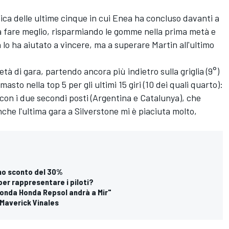
unica delle ultime cinque in cui Enea ha concluso davanti a
sa fare meglio, risparmiando le gomme nella prima metà e
 lo ha aiutato a vincere, ma a superare Martin all'ultimo
à di gara, partendo ancora più indietro sulla griglia (9°)
asto nella top 5 per gli ultimi 15 giri (10 dei quali quarto):
con i due secondi posti (Argentina e Catalunya), che
he l'ultima gara a Silverstone mi è piaciuta molto,
uno sconto del 30%
per rappresentare i piloti?
onda Honda Repsol andrà a Mir"
 Maverick Vinales