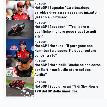
MOTOGP
MotoGP | Bagnaia: "La situazione
sarebbe diversa se avessimo iniziato in
Qatar o a Portimao"
MOTOGP
MotoGP | Bezzecchi: "Tra libere e
qualifiche miglioro poco rispetto agli
altri"
MOTOGP
MotoGP | Marquez: "Il paragone con
Hamilton fa piacere. Ma devo restare
concentrato”
MOTOGP
MotoGP | Morbidelli: "Anche se non corre,
per Martin sarà utile stare nel box
Aprilia"
MOTOGP
MotoGP | Ecco gli orari TV di Sky, Now e
TV8 del GP delle Americhe