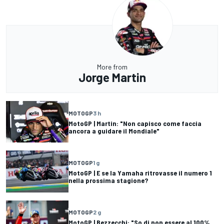
More from
Jorge Martin
MOTOGP
3 h
MotoGP | Martin: "Non capisco come faccia
ancora a guidare il Mondiale"
MOTOGP
1 g
MotoGP | E se la Yamaha ritrovasse il numero 1
nella prossima stagione?
MOTOGP
2 g
MotoGP | Bezzecchi: "So di non essere al 100%,