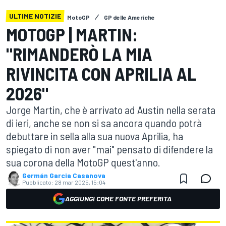
ULTIME NOTIZIE
MotoGP
GP delle Americhe
MOTOGP | MARTIN:
"RIMANDERÒ LA MIA
RIVINCITA CON APRILIA AL
2026"
Jorge Martin, che è arrivato ad Austin nella serata
di ieri, anche se non si sa ancora quando potrà
debuttare in sella alla sua nuova Aprilia, ha
spiegato di non aver "mai" pensato di difendere la
sua corona della MotoGP quest'anno.
Germán Garcia Casanova
Pubblicato:
28 mar 2025, 15:04
AGGIUNGI COME FONTE PREFERITA