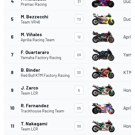
4
Ducat
21
Pramac Racing
M. Bezzecchi
5
Ducat
72
Team VR46
M. Viñales
6
Aprili
12
Aprilia Racing Team
F. Quartararo
7
Yama
20
Yamaha Factory Racing
B. Binder
8
KTM
33
Red Bull KTM Factory Racing
J. Zarco
9
Hond
5
Team LCR
R. Fernandez
10
Aprili
25
Trackhouse Racing Team
T. Nakagami
11
Hond
30
Team LCR