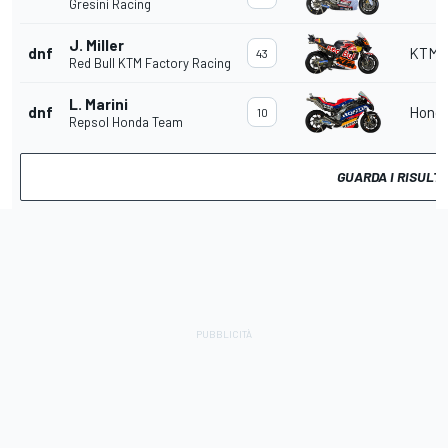
Gresini Racing
J. Miller
dnf
KTM
43
Red Bull KTM Factory Racing
L. Marini
dnf
Hond
10
Repsol Honda Team
GUARDA I RISULT