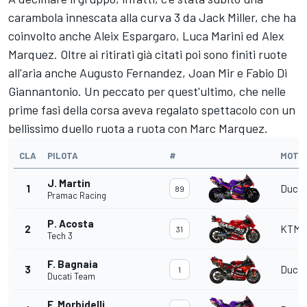
carambola innescata alla curva 3 da
Jack Miller
, che ha
coinvolto anche
Aleix Espargaro
,
Luca Marini
ed
Alex
Marquez
. Oltre ai ritirati già citati poi sono finiti ruote
all'aria anche
Augusto Fernandez
,
Joan Mir
e
Fabio Di
Giannantonio
. Un peccato per quest'ultimo, che nelle
prime fasi della corsa aveva regalato spettacolo con un
bellissimo duello ruota a ruota con Marc Marquez.
CLA
PILOTA
#
MOTO
J. Martin
1
Ducat
89
Pramac Racing
P. Acosta
2
KTM
31
Tech 3
F. Bagnaia
3
Ducat
1
Ducati Team
F. Morbidelli