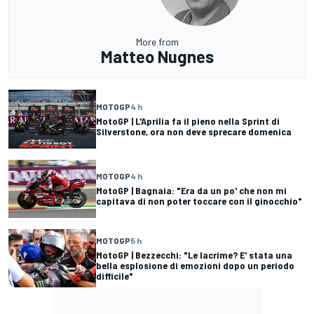
More from
Matteo Nugnes
MOTOGP
4 h
MotoGP | L'Aprilia fa il pieno nella Sprint di
Silverstone, ora non deve sprecare domenica
MOTOGP
4 h
MotoGP | Bagnaia: "Era da un po' che non mi
capitava di non poter toccare con il ginocchio"
MOTOGP
5 h
MotoGP | Bezzecchi: "Le lacrime? E' stata una
bella esplosione di emozioni dopo un periodo
difficile"