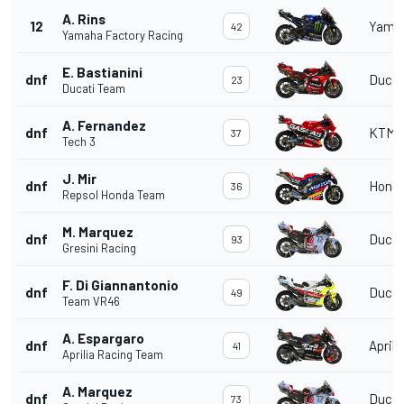
A. Rins
12
Yama
42
Yamaha Factory Racing
E. Bastianini
dnf
Ducat
23
Ducati Team
A. Fernandez
dnf
KTM
37
Tech 3
J. Mir
dnf
Hond
36
Repsol Honda Team
M. Marquez
dnf
Ducat
93
Gresini Racing
F. Di Giannantonio
dnf
Ducat
49
Team VR46
A. Espargaro
dnf
Aprili
41
Aprilia Racing Team
A. Marquez
dnf
Ducat
73