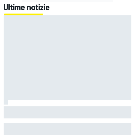
Ultime notizie
MotoGP | Ogura: "Non ero sicuro di poter finire la gara a
causa del degrado"