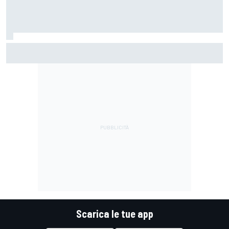
MotoGP | Martín: "Ho sofferto per alcune gare, ma sono
sempre lo stesso e qui l'ho dimostrato"
Scarica le tue app