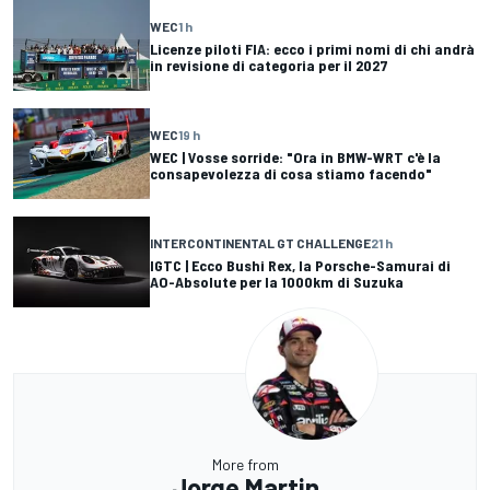
WEC
1 h
Licenze piloti FIA: ecco i primi nomi di chi andrà
in revisione di categoria per il 2027
WEC
19 h
WEC | Vosse sorride: "Ora in BMW-WRT c'è la
consapevolezza di cosa stiamo facendo"
INTERCONTINENTAL GT CHALLENGE
21 h
IGTC | Ecco Bushi Rex, la Porsche-Samurai di
AO-Absolute per la 1000km di Suzuka
More from
Jorge Martin