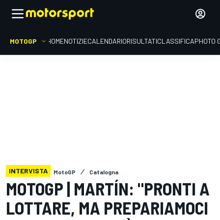
MOTOGP
HOME
NOTIZIE
CALENDARIO
RISULTATI
CLASSIFICA
PHOTO 
INTERVISTA
MotoGP
Catalogna
MOTOGP | MARTÍN: "PRONTI A
LOTTARE, MA PREPARIAMOCI