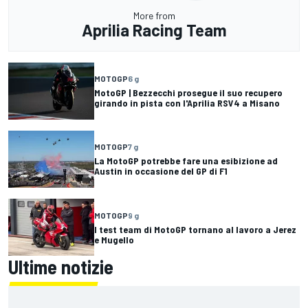
More from
Aprilia Racing Team
MOTOGP
6 g
MotoGP | Bezzecchi prosegue il suo recupero
girando in pista con l'Aprilia RSV4 a Misano
MOTOGP
7 g
La MotoGP potrebbe fare una esibizione ad
Austin in occasione del GP di F1
MOTOGP
9 g
I test team di MotoGP tornano al lavoro a Jerez
e Mugello
Ultime notizie