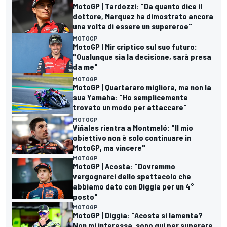
MotoGP | Tardozzi: "Da quanto dice il
dottore, Marquez ha dimostrato ancora
una volta di essere un supereroe"
MOTOGP
MotoGP | Mir criptico sul suo futuro:
"Qualunque sia la decisione, sarà presa
da me"
MOTOGP
MotoGP | Quartararo migliora, ma non la
sua Yamaha: "Ho semplicemente
trovato un modo per attaccare"
MOTOGP
Viñales rientra a Montmeló: "Il mio
obiettivo non è solo continuare in
MotoGP, ma vincere"
MOTOGP
MotoGP | Acosta: "Dovremmo
vergognarci dello spettacolo che
abbiamo dato con Diggia per un 4°
posto"
MOTOGP
MotoGP | Diggia: "Acosta si lamenta?
Non mi interessa, sono qui per superare