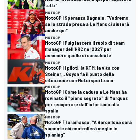
tutti"
MOTOGP
MotoGP | Speranza Bagnaia: "Vedremo
se la strada presa a Le Mans ci aiuterà
anche qui"
MOTOGP
MotoGP | Puig lascerà il ruolo di team
manager dell'HRC nel 2027 per
assumere quello di consulente
MOTOGP
MotoGP | I piloti, la KTM, la vita con
Steiner... Goyon fa il punto della
situazione con Motorsport.com
MOTOGP
MotoGP | Come la caduta a Le Mans ha
rovinato il "piano segreto" di Marquez
per recuperare dall'infortunio alla
spalla
MOTOGP
MotoGP | Taramasso: "A Barcellona sarà
vincente chi controllerà meglio lo
spinning"