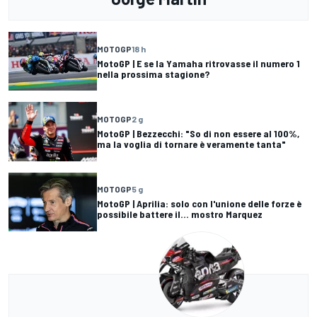
MOTOGP
18 h
MotoGP | E se la Yamaha ritrovasse il numero 1
nella prossima stagione?
MOTOGP
2 g
MotoGP | Bezzecchi: "So di non essere al 100%,
ma la voglia di tornare è veramente tanta"
MOTOGP
5 g
MotoGP | Aprilia: solo con l'unione delle forze è
possibile battere il... mostro Marquez