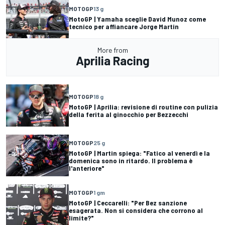
MOTOGP
13 g
MotoGP | Yamaha sceglie David Munoz come
tecnico per affiancare Jorge Martin
More from
Aprilia Racing
MOTOGP
18 g
MotoGP | Aprilia: revisione di routine con pulizia
della ferita al ginocchio per Bezzecchi
MOTOGP
25 g
MotoGP | Martin spiega: "Fatico al venerdì e la
domenica sono in ritardo. Il problema è
l'anteriore"
MOTOGP
1 gm
MotoGP | Ceccarelli: "Per Bez sanzione
esagerata. Non si considera che corrono al
limite?"