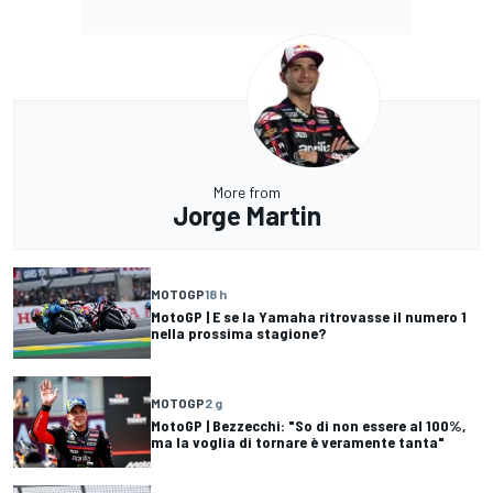
More from
Jorge Martin
MOTOGP
18 h
MotoGP | E se la Yamaha ritrovasse il numero 1
nella prossima stagione?
MOTOGP
2 g
MotoGP | Bezzecchi: "So di non essere al 100%,
ma la voglia di tornare è veramente tanta"