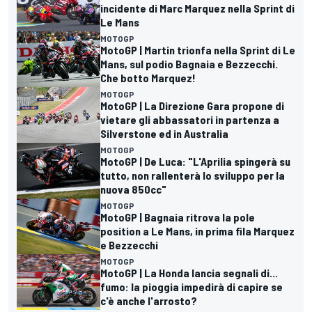
incidente di Marc Marquez nella Sprint di
Le Mans
MOTOGP
MotoGP | Martin trionfa nella Sprint di Le
Mans, sul podio Bagnaia e Bezzecchi.
Che botto Marquez!
MOTOGP
MotoGP | La Direzione Gara propone di
vietare gli abbassatori in partenza a
Silverstone ed in Australia
MOTOGP
MotoGP | De Luca: "L'Aprilia spingerà su
tutto, non rallenterà lo sviluppo per la
nuova 850cc"
MOTOGP
MotoGP | Bagnaia ritrova la pole
position a Le Mans, in prima fila Marquez
e Bezzecchi
MOTOGP
MotoGP | La Honda lancia segnali di...
fumo: la pioggia impedirà di capire se
c'è anche l'arrosto?