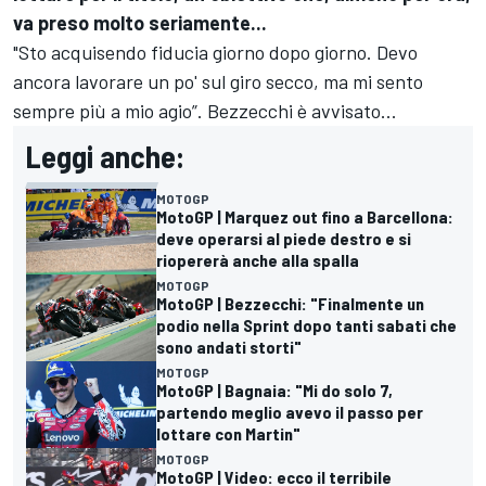
va preso molto seriamente...
"Sto acquisendo fiducia giorno dopo giorno. Devo
ancora lavorare un po' sul giro secco, ma mi sento
sempre più a mio agio”. Bezzecchi è avvisato...
Leggi anche:
MOTOGP
MotoGP | Marquez out fino a Barcellona:
deve operarsi al piede destro e si
riopererà anche alla spalla
MOTOGP
MotoGP | Bezzecchi: "Finalmente un
podio nella Sprint dopo tanti sabati che
sono andati storti"
MOTOGP
MotoGP | Bagnaia: "Mi do solo 7,
partendo meglio avevo il passo per
lottare con Martin"
MOTOGP
MotoGP | Video: ecco il terribile