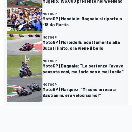
Mugello: 156.000 presenze nel weekend
MOTOGP
MotoGP | Mondiale: Bagnaia si riporta a
-18 da Martin
MOTOGP
MotoGP | Morbidelli: adattamento alla
Ducati finito, ora viene il bello
MOTOGP
MotoGP | Bagnaia: "La partenza l'avevo
pensata così, ma farlo non è mai facile"
MOTOGP
MotoGP | Marquez: “Mi sono arreso a
Bastianini, era velocissimo!"