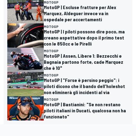
MOTOGP
MotoGP | Escluse fratture per Alex
Marquez, Aldeguer invece va in
ospedale per accertamenti
MOTOGP
MotoGP | I piloti possono dire poco, ma
creano aspettative dopo il primo test
con le 850cc e le Pirelli
MOTOGP
MotoGP | Assen, Libere 1: Bezzecchi e
Bagnaia partono forte, cade Marquez
che è 10°
MOTOGP
MotoGP | "Forse è persino peggio": i
piloti dicono che il bando dell'holeshot
non eliminerà gli incidenti al via
MOTOGP
MotoGP | Bastianini: "Se non restano
piloti italiani in Ducati, qualcosa non ha
funzionato"