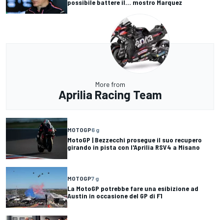
possibile battere il... mostro Marquez
More from
Aprilia Racing Team
MOTOGP
6 g
MotoGP | Bezzecchi prosegue il suo recupero
girando in pista con l'Aprilia RSV4 a Misano
MOTOGP
7 g
La MotoGP potrebbe fare una esibizione ad
Austin in occasione del GP di F1