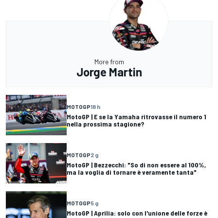
More from
Jorge Martin
MOTOGP
18 h
MotoGP | E se la Yamaha ritrovasse il numero 1
nella prossima stagione?
MOTOGP
2 g
MotoGP | Bezzecchi: "So di non essere al 100%,
ma la voglia di tornare è veramente tanta"
MOTOGP
5 g
MotoGP | Aprilia: solo con l'unione delle forze è