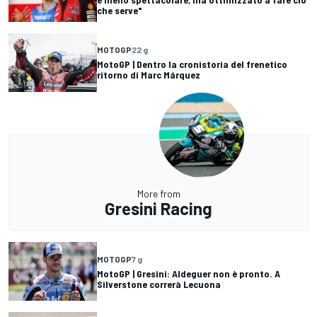
che serve"
MOTOGP
22 g
MotoGP | Dentro la cronistoria del frenetico
ritorno di Marc Márquez
More from
Gresini Racing
MOTOGP
7 g
MotoGP | Gresini: Aldeguer non è pronto. A
Silverstone correrà Lecuona