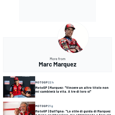
More from
Marc Marquez
MOTOGP
22 h
MotoGP | Marquez: "Vincere un altro titolo non
mi cambierà la vita. A tre di loro sì"
MOTOGP
21 g
MotoGP | Dall'Igna: "Lo stile di guida di Marquez
è meno spettacolare, ma ottimizzato a fare ciò