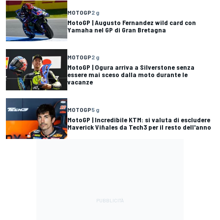
MOTOGP
2 g
MotoGP | Augusto Fernandez wild card con
Yamaha nel GP di Gran Bretagna
MOTOGP
2 g
MotoGP | Ogura arriva a Silverstone senza
essere mai sceso dalla moto durante le
vacanze
MOTOGP
5 g
MotoGP | Incredibile KTM: si valuta di escludere
Maverick Viñales da Tech3 per il resto dell'anno