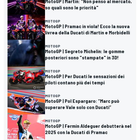
MotoGP | Martin: "Non penso al mercato,
so quali sono le priorità"
MOTOGP
MotoGP | Pramac in viola! Ecco la nuova
livrea della Ducati di Martin e Morbidelli
MOTOGP
MotoGP | Segreto Michelin: le gomme
posteriori sono "stampate" in 3D!
MOTOGP
MotoGP | Per Ducati le sensazioni dei
piloti contano più dei tempi
MOTOGP
MotoGP | Pol Espargaro: “Marc può
superare Vale solo con Ducati”
MOTOGP
MotoGP | Fermin Aldeguer debutterà nel
2025 con la Ducati di Pramac