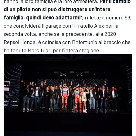
hanno la loro famiglia e la loro atmosfera.
Per il cambio
di un pilota non si può distruggere un'intera
famiglia, quindi devo adattarmi
", riflette il numero 93,
che condividerà il garage con il fratello Alex per la
seconda volta, anche se la precedente, alla 2020
Repsol Honda, è coincisa con l'infortunio al braccio che
ha tenuto Marc fuori per l'intera stagione.