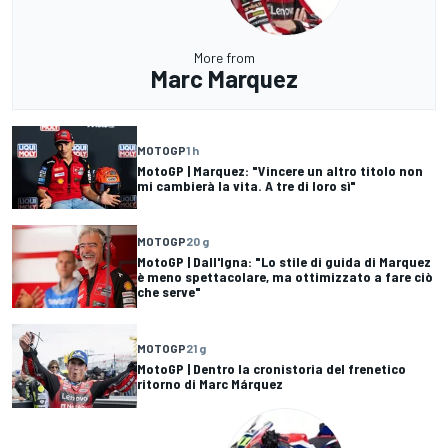
More from
Marc Marquez
MOTOGP
1 h
MotoGP | Marquez: "Vincere un altro titolo non
mi cambierà la vita. A tre di loro sì"
MOTOGP
20 g
MotoGP | Dall'Igna: "Lo stile di guida di Marquez
è meno spettacolare, ma ottimizzato a fare ciò
che serve"
MOTOGP
21 g
MotoGP | Dentro la cronistoria del frenetico
ritorno di Marc Márquez