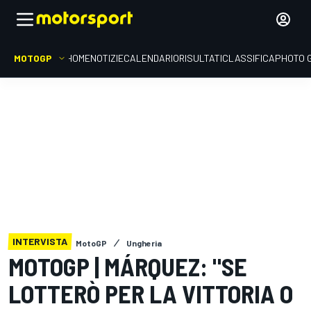
MOTOGP
HOME
NOTIZIE
CALENDARIO
RISULTATI
CLASSIFICA
PHOTO 
INTERVISTA
MotoGP
Ungheria
MOTOGP | MÁRQUEZ: "SE
LOTTERÒ PER LA VITTORIA O