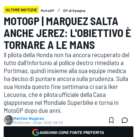
ULTIME NOTIZIE
MotoGP
GP di Spagna
MOTOGP | MARQUEZ SALTA
ANCHE JEREZ: L'OBIETTIVO È
TORNARE A LE MANS
Il pilota della Honda non ha ancora recuperato del
tutto dall'infortunio al pollice destro rimediato a
Portimao, quindi insieme alla sua equipe medica
ha deciso di puntare ancora sulla prudenza. Sulla
sua Honda questo fine settimana ci sarà Iker
Lecuona, che è pilota ufficiale della Casa
giapponese nel Mondiale Superbike e torna in
MotoGP dopo due anni.
Matteo Nugnes
Modificato:
26 apr 2023, 08:00
AGGIUNGI COME FONTE PREFERITA