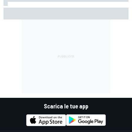
MotoGP | Márquez: "Calo gomma imprevisto, non credo che
con la media domani sarà meglio"
Scarica le tue app