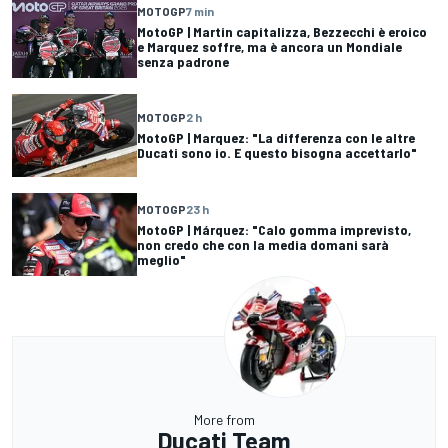
MOTOGP
7 min
MotoGP | Martin capitalizza, Bezzecchi è eroico
e Marquez soffre, ma è ancora un Mondiale
senza padrone
MOTOGP
2 h
MotoGP | Marquez: "La differenza con le altre
Ducati sono io. E questo bisogna accettarlo"
MOTOGP
23 h
MotoGP | Márquez: "Calo gomma imprevisto,
non credo che con la media domani sarà
meglio"
More from
Ducati Team