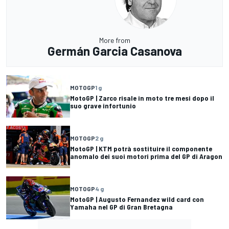
More from
Germán Garcia Casanova
MOTOGP
1 g
MotoGP | Zarco risale in moto tre mesi dopo il
suo grave infortunio
MOTOGP
2 g
MotoGP | KTM potrà sostituire il componente
anomalo dei suoi motori prima del GP di Aragon
MOTOGP
4 g
MotoGP | Augusto Fernandez wild card con
Yamaha nel GP di Gran Bretagna