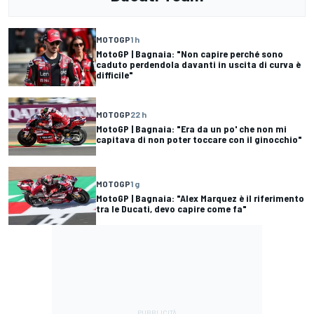
MOTOGP
1 h
MotoGP | Bagnaia: "Non capire perché sono
caduto perdendola davanti in uscita di curva è
difficile"
MOTOGP
22 h
MotoGP | Bagnaia: "Era da un po' che non mi
capitava di non poter toccare con il ginocchio"
MOTOGP
1 g
MotoGP | Bagnaia: "Alex Marquez è il riferimento
tra le Ducati, devo capire come fa"