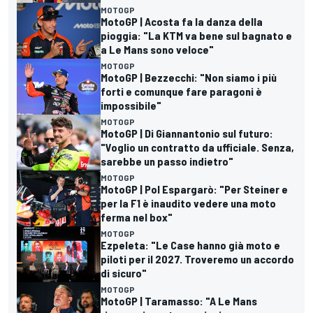
MOTOGP
MotoGP | Acosta fa la danza della
pioggia: "La KTM va bene sul bagnato e
a Le Mans sono veloce"
MOTOGP
MotoGP | Bezzecchi: "Non siamo i più
forti e comunque fare paragoni è
impossibile"
MOTOGP
MotoGP | Di Giannantonio sul futuro:
"Voglio un contratto da ufficiale. Senza,
sarebbe un passo indietro"
MOTOGP
MotoGP | Pol Espargarò: "Per Steiner e
per la F1 è inaudito vedere una moto
ferma nel box"
MOTOGP
Ezpeleta: "Le Case hanno già moto e
piloti per il 2027. Troveremo un accordo
di sicuro"
MOTOGP
MotoGP | Taramasso: "A Le Mans